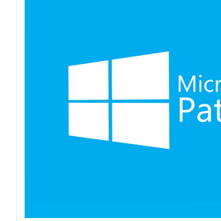
acy
Attacchi hacke