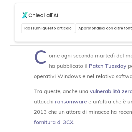
Chiedi all'AI
Riassumi questo articolo
Approfondisci con altre font
C
ome ogni secondo martedì del mes
ha pubblicato il
Patch Tuesday
pe
operativi Windows e nel relativo softwa
Tra queste, anche una
vulnerabilità zer
attacchi
ransomware
e un’altra che è u
2013 che un attore di minacce ha recen
fornitura di 3CX
.