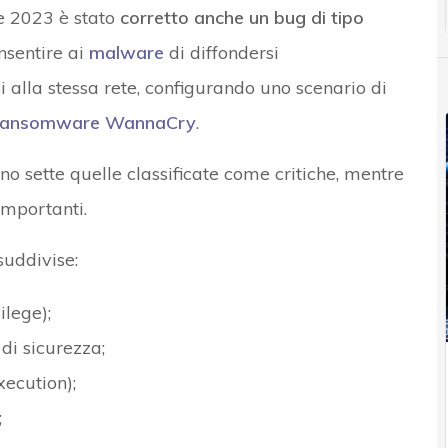
e 2023 è stato
corretto anche un bug di tipo
nsentire ai
malware
di diffondersi
alla stessa rete, configurando uno scenario di
ransomware WannaCry
.
no sette quelle classificate come critiche, mentre
importanti.
suddivise:
ilege);
di sicurezza;
ecution);
;