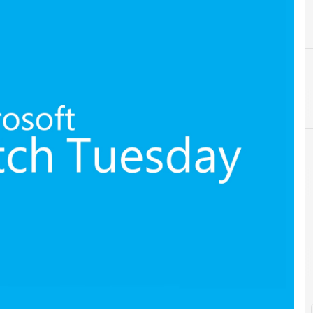
A
Advanced Persistent Threat
r e Malware: le ultime news in tempo reale e gli approfondimenti