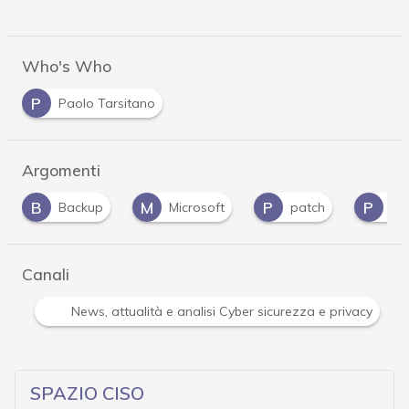
Who's Who
P
Paolo Tarsitano
Argomenti
M
P
P
Microsoft
patch
patch tuesday
Canali
Attacchi hacker e Malware: le ultime news in tempo reale 
SPAZIO CISO