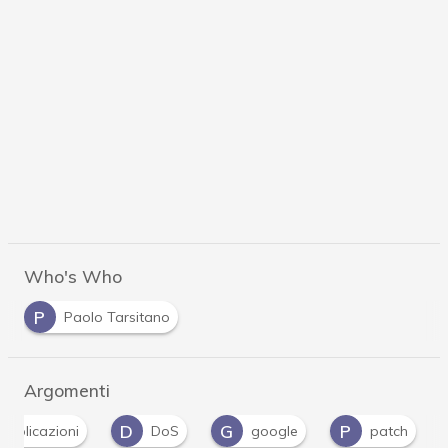
Who's Who
P
Paolo Tarsitano
Argomenti
D
G
P
Applicazioni
DoS
google
patch