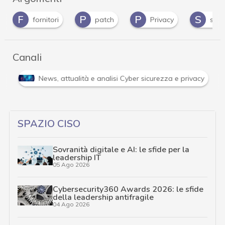
P
P
S
V
patch
Privacy
spyware
vuln
Canali
Attacchi hacker e Malware: le ultime news in tempo reale 
SPAZIO CISO
Sovranità digitale e AI: le sfide per la
leadership IT
05 Ago 2026
Cybersecurity360 Awards 2026: le sfide
della leadership antifragile
04 Ago 2026