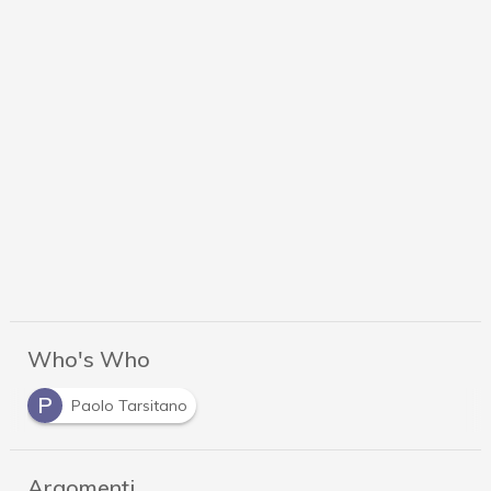
Who's Who
P
Paolo Tarsitano
Argomenti