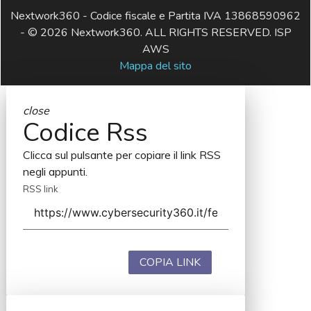
Nextwork360 - Codice fiscale e Partita IVA 13868590962
- © 2026 Nextwork360. ALL RIGHTS RESERVED. ISP
AWS
Mappa del sito
close
Codice Rss
Clicca sul pulsante per copiare il link RSS
negli appunti.
RSS link
COPIA LINK