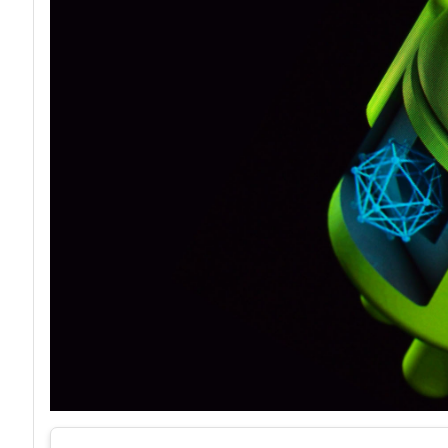
acy
Attacchi hacke