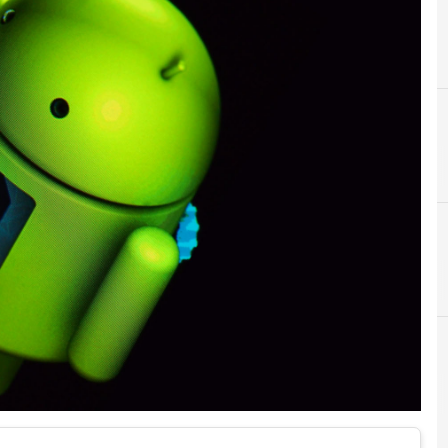
A
Android
r e Malware: le ultime news in tempo reale e gli approfondimenti