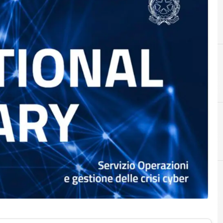
A
ACN
r e Malware: le ultime news in tempo reale e gli approfondimenti