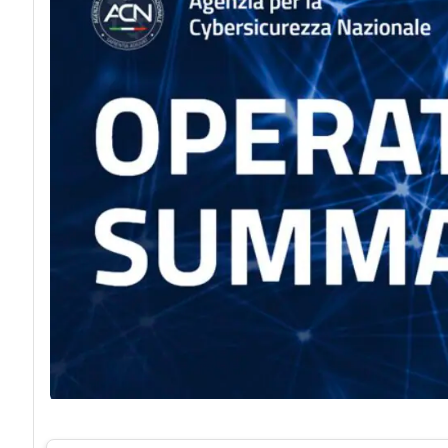
acy
Attacchi hacke