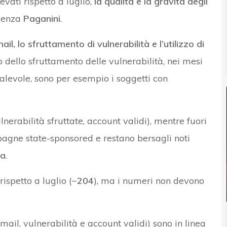
vati rispetto a luglio,
la qualità e la gravità degli
idenza
Paganini
.
mail, lo sfruttamento di vulnerabilità e l’utilizzo di
 dello sfruttamento delle vulnerabilità, nei mesi
levole, sono per esempio i soggetti con
lnerabilità sfruttate, account validi), mentre fuori
agne state-sponsored e restano bersagli noti
na
.
rispetto a luglio (
−204
), ma i numeri non devono
-mail, vulnerabilità e account validi) sono in linea