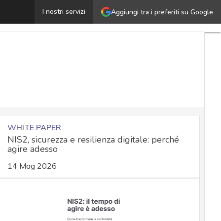
cn: in agosto escalation di campagne state-sponsored, in
I nostri servizi
Aggiungi tra i preferiti su Google
WHITE PAPER
NIS2, sicurezza e resilienza digitale: perché
agire adesso
14 Mag 2026