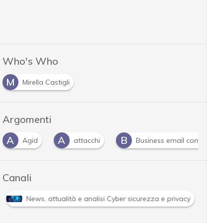
Who's Who
M
Mirella Castigli
Argomenti
A
A
B
Agid
attacchi
Business email compromi
Canali
News, attualità e analisi Cyber sicurezza e privacy