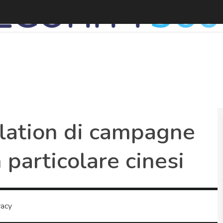
A
alation di campagne
 particolare cinesi
vacy