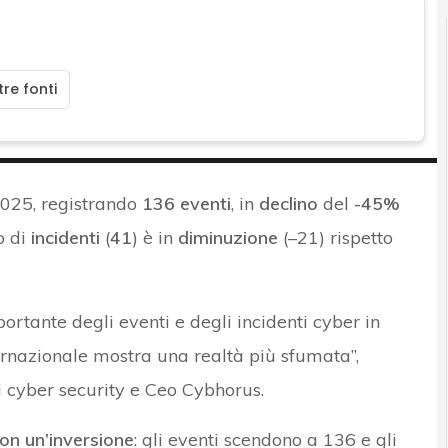
re fonti
2025, registrando
136 eventi
, in
declino
del
-45%
o di
incidenti
(
41
) è in
diminuzione
(–21) rispetto
ortante degli eventi e degli incidenti cyber in
ernazionale mostra una realtà più sfumata”,
di cyber security e Ceo Cybhorus.
non un’inversione
: gli eventi scendono a 136 e gli