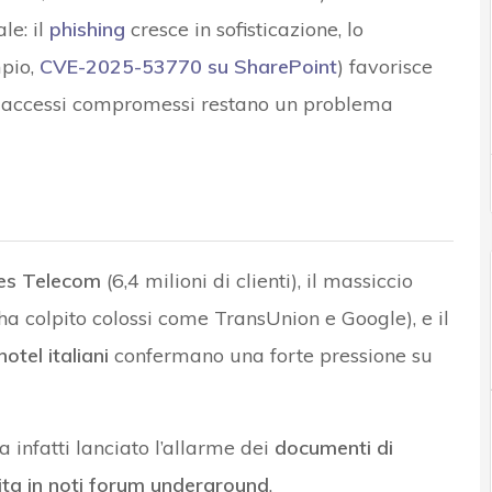
le: il
phishing
cresce in sofisticazione, lo
mpio,
CVE-2025-53770 su SharePoint
) favorisce
gli accessi compromessi restano un problema
es Telecom
(6,4 milioni di clienti), il massiccio
ha colpito colossi come TransUnion e Google), e il
 hotel italiani
confermano una forte pressione su
infatti lanciato l’allarme dei
documenti di
endita in noti forum underground
.