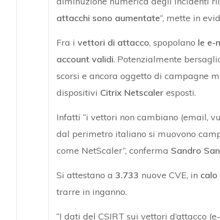
diminuzione numerica degli incidenti rile
attacchi sono aumentate
“, mette in ev
Fra i
vettori di attacco
, spopolano
le e-
account validi
. Potenzialmente bersaglio
scorsi e ancora oggetto di campagne ma
dispositivi
Citrix Netscaler
esposti.
Infatti “i vettori non cambiano (email, vu
dal perimetro italiano si muovono camp
come NetScaler”, conferma
Sandro Sa
Si attestano a
3.733
nuove CVE, in
calo
trarre in inganno.
“I dati del CSIRT sui vettori d’attacco (e