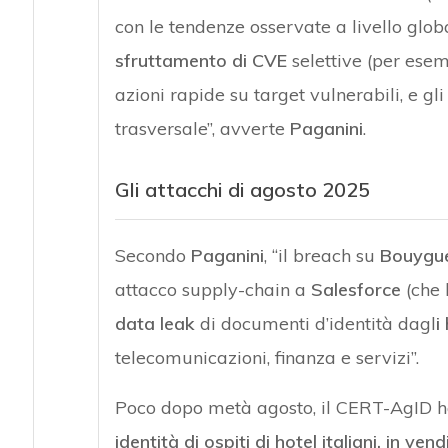
con le tendenze osservate a livello globa
sfruttamento di CVE
selettive (per ese
azioni rapide su target vulnerabili, e 
trasversale”, avverte
Paganini
.
Gli attacchi di agosto 2025
Secondo
Paganini
, “il breach su
Bouygu
attacco supply-chain a
Salesforce
(che 
data leak
di documenti d’identità dagl
i
telecomunicazioni, finanza e servizi”.
Poco dopo metà agosto, il CERT-AgID ha 
identità di ospiti di hotel italiani, in v