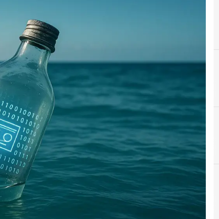
B
C
Backup
Clusit