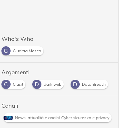
Who's Who
G
Giuditta Mosca
Argomenti
D
D
D
dark web
Data Breach
dati personali
…
Canali
Attacchi hacker e Malware: le ultime news in tempo reale e g
…