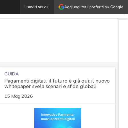
Cosa insegnano ACEA e il data breach da 2,9 TB di dati
I nostri servizi
Aggiungi tra i preferiti su Google
U
a
C
N
M
e
a
N
a
GUIDA
Pagamenti digitali, il futuro è già qui: il nuovo
whitepaper svela scenari e sfide globali
S
15 Mag 2026
a
C
c
a