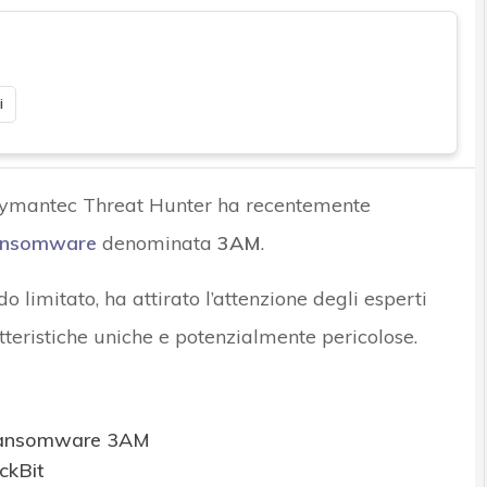
i
 Symantec Threat Hunter ha recentemente
ansomware
denominata
3AM
.
o limitato, ha attirato l’attenzione degli esperti
tteristiche uniche e potenzialmente pericolose.
il ransomware 3AM
ckBit