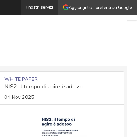
AM, il nuovo ransomware che prova a bloccare gli antivir
I nostri servizi
Aggiungi tra i preferiti su Google
WHITE PAPER
NIS2: il tempo di agire è adesso
04 Nov 2025