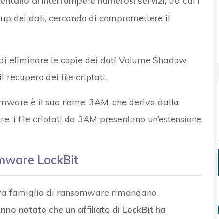
tentano di interrompere numerosi servizi
, tra cui i
ckup dei dati, cercando di compromettere il
di eliminare le copie dei dati Volume Shadow
 recupero dei file criptati.
omware è il suo nome, 3AM, che deriva dalla
tre, i file criptati da 3AM presentano un’estensione
somware LockBit
uova famiglia di ransomware rimangano
anno notato che un affiliato di LockBit ha