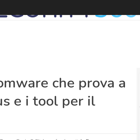
3
somware che prova a
s e i tool per il