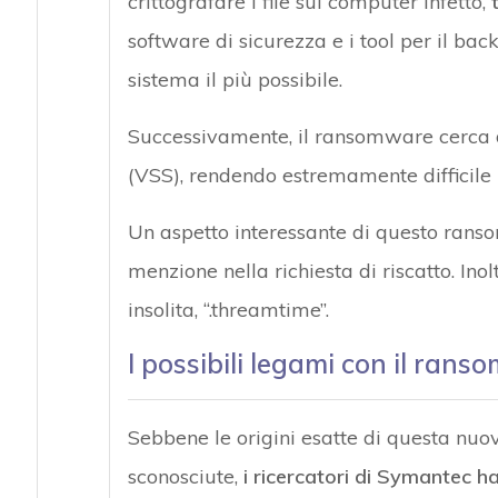
crittografare i file sul computer infetto,
software di sicurezza e i tool per il ba
sistema il più possibile.
Successivamente, il ransomware cerca 
(VSS), rendendo estremamente difficile il
Un aspetto interessante di questo rans
menzione nella richiesta di riscatto. Inol
insolita, “.threamtime”.
I possibili legami con il ran
Sebbene le origini esatte di questa n
sconosciute,
i ricercatori di Symantec h