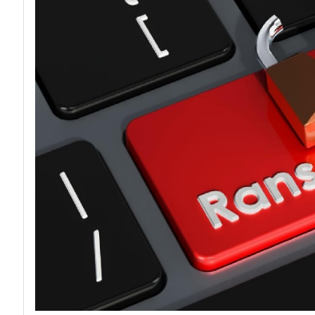
acy
Attacchi hacker