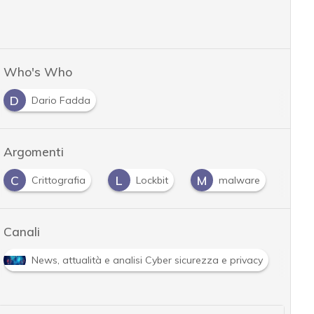
Who's Who
D
Dario Fadda
Argomenti
C
L
M
R
Crittografia
Lockbit
malware
Canali
R
News, attualità e analisi Cyber sicurezza e privacy