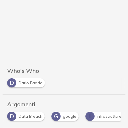
Who's Who
D
Dario Fadda
Argomenti
G
I
P
google
infrastrutture
password