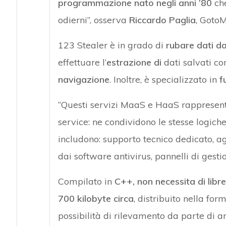
programmazione nato negli anni ’80
che
odierni”, osserva
Riccardo Paglia
, Goto
123 Stealer è in grado di
rubare dati d
effettuare l’
estrazione di
dati salvati c
navigazione
. Inoltre, è specializzato in
f
“Questi servizi MaaS e HaaS rappresenta
service: ne condividono le stesse logich
includono: supporto tecnico dedicato, ag
dai software antivirus, pannelli di gesti
Compilato in
C++, non necessita di libr
700 kilobyte circa
, distribuito nella for
possibilità di rilevamento da parte di an