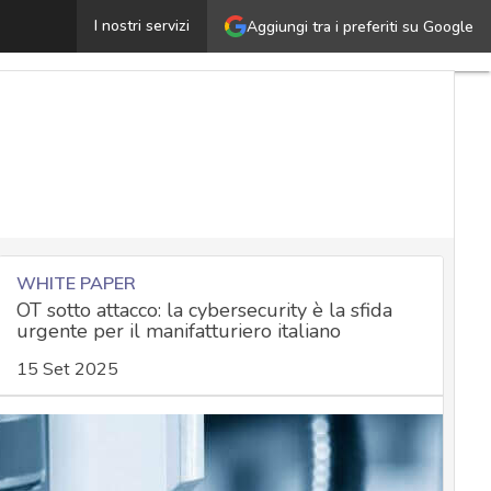
123 Stealer a 120 euro al mese: il rischio della democra
I nostri servizi
Aggiungi tra i preferiti su Google
WHITE PAPER
OT sotto attacco: la cybersecurity è la sfida
urgente per il manifatturiero italiano
15 Set 2025