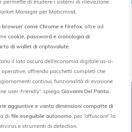
 permette di eludere i sistemi di rilevazione
Market Manager per Maticmind.
a browser come Chrome e Firefox
, oltre ad
ome
cookie, password e cronologia di
urto di wallet di criptovalute
.
no il lato oscuro dell’economia digitale as-a-
e operative, offrendo pacchetti completi che
giornamenti continui, funzionalità di evasione
one user-friendly”, spiega
Giovanni Del Panta
.
erie aggiuntive e vanta dimensioni compatte di
ma di
file eseguibile autonomo
, per “offuscare” la
tivirus e strumenti di detection.