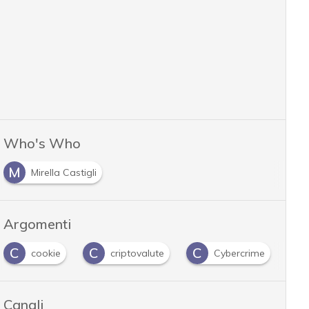
Who's Who
M
Mirella Castigli
Argomenti
C
C
C
H
cookie
criptovalute
Cybercrime
Canali