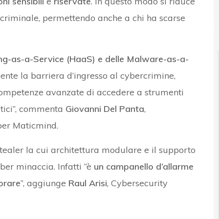
ni sensibili
e
riservate
. In questo modo si riduce
r criminale, permettendo anche a chi ha scarse
r e Malware: le ultime news in tempo reale e gli approfondimenti
ng-as-a-Service (HaaS) e delle Malware-as-a-
nte la barriera d’ingresso al cybercrimine,
competenze avanzate di accedere a strumenti
matici”, commenta
Giovanni Del Panta
,
per Maticmind.
stealer la cui architettura modulare e il supporto
r minaccia. Infatti “è
un campanello d’allarme
orare
”, aggiunge
Raul Arisi
, Cybersecurity