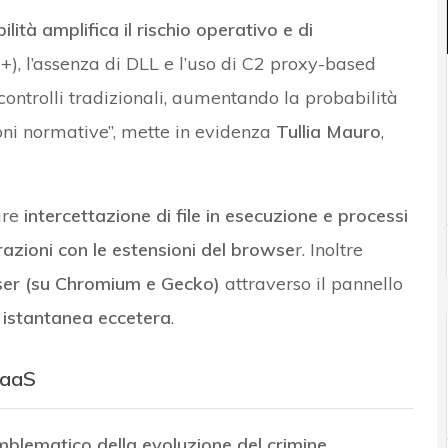
lità amplifica il rischio operativo e di
+), l’assenza di DLL e l’uso di C2 proxy-based
ontrolli tradizionali, aumentando la probabilità
ioni normative”, mette in evidenza
Tullia Mauro
,
are
intercettazione di file in esecuzione e processi
razioni con le estensioni del browse
r. Inoltre
wser (su Chromium e Gecko)
attraverso il pannello
 istantanea eccetera
.
SaaS
lematico della evoluzione del crimine