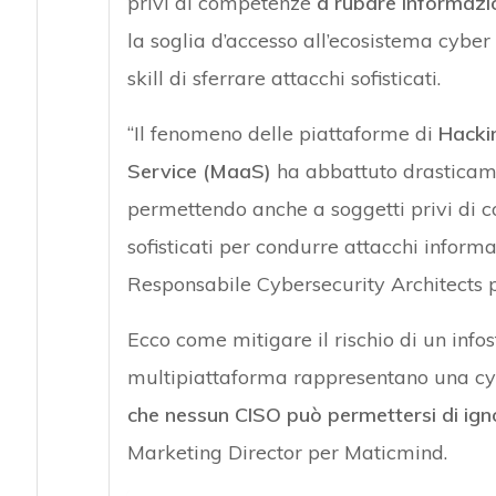
privi di competenze
a rubare informazio
la soglia d’accesso all’ecosistema cybe
Attacchi hacke
skill di sferrare attacchi sofisticati.
“Il fenomeno delle piattaforme di
Hacki
Service (MaaS)
ha abbattuto drasticame
permettendo anche a soggetti privi di 
sofisticati per condurre attacchi infor
Responsabile Cybersecurity Architects 
Ecco come mitigare il rischio di un info
multipiattaforma rappresentano una cybe
che nessun CISO può permettersi di ign
Marketing Director per Maticmind.