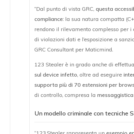
“Dal punto di vista GRC,
questa accessibi
compliance
: la sua natura compatta (C+
rendono il rilevamento complesso per i c
di violazioni dati e l’esposizione a sanz
GRC Consultant per Maticmind.
123 Stealer è in grado anche di
effettu
sul device infetto
, oltre ad eseguire
inte
supporta più di 70 estensioni per bro
di controllo, compresa la
messaggistica
Un modello criminale con tecniche 
“123 Stealer rappresenta un
esempio emb