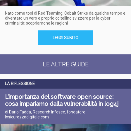
Nato come tool di Red Teaming, Cobalt Strike da qualche tempo è
diventato un vero e proprio coltellino svizzero per la cyber
criminalità: scopriamone le ragioni
LEGGI SUBITO
LE ALTRE GUIDE
LA RIFLESSIONE
L’importanza del software open source:
cosa impariamo dalla vulnerabilità in log4j
di Dario Fadda, Research Infosec, fondatore
Insicurezzadigitale.com