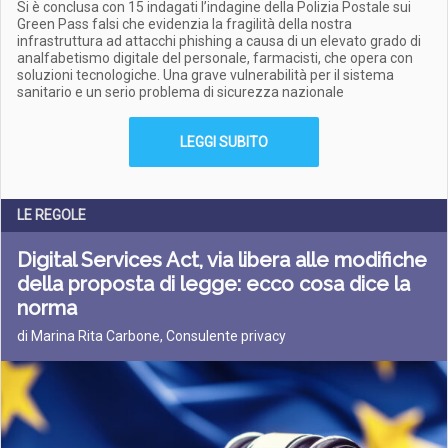
Si è conclusa con 15 indagati l’indagine della Polizia Postale sui
Green Pass falsi che evidenzia la fragilità della nostra
infrastruttura ad attacchi phishing a causa di un elevato grado di
analfabetismo digitale del personale, farmacisti, che opera con
soluzioni tecnologiche. Una grave vulnerabilità per il sistema
sanitario e un serio problema di sicurezza nazionale
LEGGI SUBITO
LE REGOLE
Digital Services Act, via libera alle modifiche
della proposta di legge: ecco cosa dice la
norma
di Marina Rita Carbone, Consulente privacy