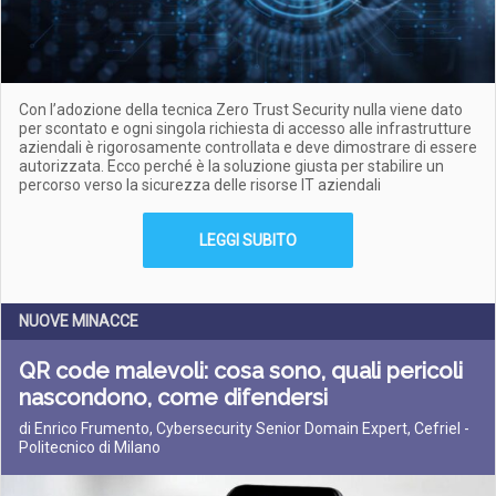
Con l’adozione della tecnica Zero Trust Security nulla viene dato
per scontato e ogni singola richiesta di accesso alle infrastrutture
aziendali è rigorosamente controllata e deve dimostrare di essere
autorizzata. Ecco perché è la soluzione giusta per stabilire un
percorso verso la sicurezza delle risorse IT aziendali
LEGGI SUBITO
NUOVE MINACCE
QR code malevoli: cosa sono, quali pericoli
nascondono, come difendersi
di Enrico Frumento, Cybersecurity Senior Domain Expert, Cefriel -
Politecnico di Milano