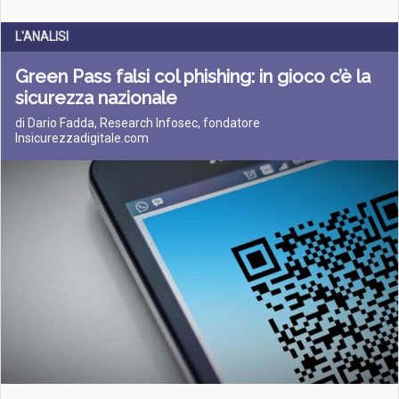
L'ANALISI
Green Pass falsi col phishing: in gioco c’è la
sicurezza nazionale
di Dario Fadda, Research Infosec, fondatore
Insicurezzadigitale.com