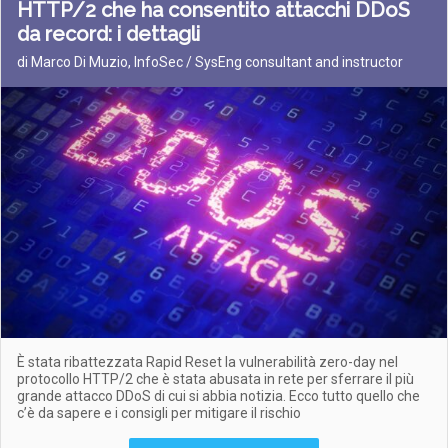
HTTP/2 che ha consentito attacchi DDoS
da record: i dettagli
di Marco Di Muzio, InfoSec / SysEng consultant and instructor
È stata ribattezzata Rapid Reset la vulnerabilità zero-day nel
protocollo HTTP/2 che è stata abusata in rete per sferrare il più
grande attacco DDoS di cui si abbia notizia. Ecco tutto quello che
c’è da sapere e i consigli per mitigare il rischio