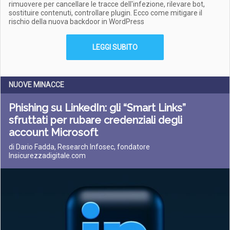
rimuovere per cancellare le tracce dell'infezione, rilevare bot,
sostituire contenuti, controllare plugin. Ecco come mitigare il
rischio della nuova backdoor in WordPress
LEGGI SUBITO
NUOVE MINACCE
Phishing su LinkedIn: gli “Smart Links”
sfruttati per rubare credenziali degli
account Microsoft
di Dario Fadda, Research Infosec, fondatore
Insicurezzadigitale.com