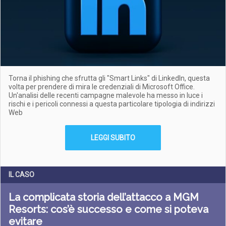
Torna il phishing che sfrutta gli "Smart Links" di LinkedIn, questa
volta per prendere di mira le credenziali di Microsoft Office.
Un'analisi delle recenti campagne malevole ha messo in luce i
rischi e i pericoli connessi a questa particolare tipologia di indirizzi
Web
LEGGI SUBITO
IL CASO
La complicata storia dell’attacco a MGM
Resorts: cos’è successo e come si poteva
evitare