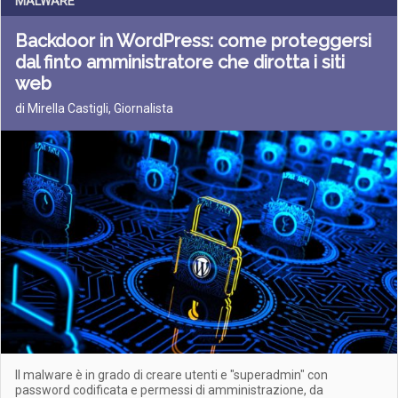
MALWARE
Backdoor in WordPress: come proteggersi
dal finto amministratore che dirotta i siti
web
di Mirella Castigli, Giornalista
Il malware è in grado di creare utenti e "superadmin" con
password codificata e permessi di amministrazione, da