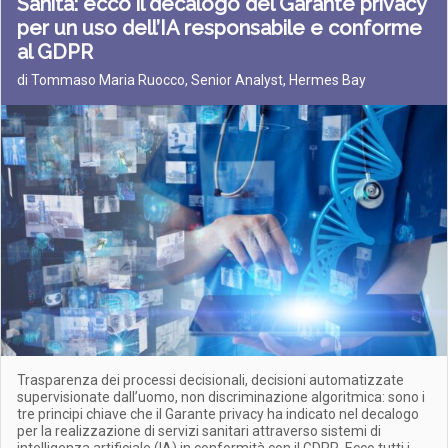
Sanità: ecco il decalogo del Garante privacy
per un uso dell’IA responsabile e conforme
al GDPR
di Tommaso Maria Ruocco, Senior Analyst, Hermes Bay
Trasparenza dei processi decisionali, decisioni automatizzate
supervisionate dall’uomo, non discriminazione algoritmica: sono i
tre principi chiave che il Garante privacy ha indicato nel decalogo
per la realizzazione di servizi sanitari attraverso sistemi di