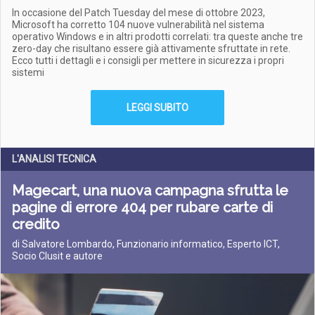
In occasione del Patch Tuesday del mese di ottobre 2023,
Microsoft ha corretto 104 nuove vulnerabilità nel sistema
operativo Windows e in altri prodotti correlati: tra queste anche tre
zero-day che risultano essere già attivamente sfruttate in rete.
Ecco tutti i dettagli e i consigli per mettere in sicurezza i propri
sistemi
LEGGI SUBITO
L'ANALISI TECNICA
Magecart, una nuova campagna sfrutta le
pagine di errore 404 per rubare carte di
credito
di Salvatore Lombardo, Funzionario informatico, Esperto ICT,
Socio Clusit e autore