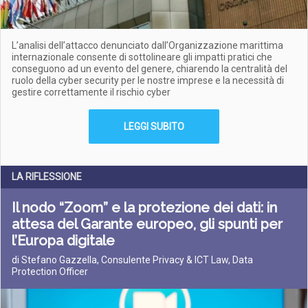
L’analisi dell’attacco denunciato dall’Organizzazione marittima
internazionale consente di sottolineare gli impatti pratici che
conseguono ad un evento del genere, chiarendo la centralità del
ruolo della cyber security per le nostre imprese e la necessità di
gestire correttamente il rischio cyber
LEGGI SUBITO
LA RIFLESSIONE
Il nodo “Zoom” e la protezione dei dati: in
attesa del Garante europeo, gli spunti per
l’Europa digitale
di Stefano Gazzella, Consulente Privacy & ICT Law, Data
Protection Officer