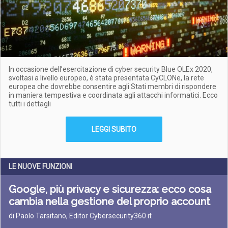
In occasione dell’esercitazione di cyber security Blue OLEx 2020,
svoltasi a livello europeo, è stata presentata CyCLONe, la rete
europea che dovrebbe consentire agli Stati membri di rispondere
in maniera tempestiva e coordinata agli attacchi informatici. Ecco
tutti i dettagli
LEGGI SUBITO
LE NUOVE FUNZIONI
Google, più privacy e sicurezza: ecco cosa
cambia nella gestione del proprio account
di Paolo Tarsitano, Editor Cybersecurity360.it