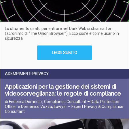
Lo strumento usato per entrare nel Dark Web si chiama Tor
(acronimo di “The Onion Browser”). Ecco cos’è e come usarlo in
sicurezza
LEGGI SUBITO
ADEMPIMENTI PRIVACY
Applicazioni per la gestione dei sistemi di
videosorveglianza: le regole di compliance
di Federica Domenici, Compliance Consultant – Data Protection
Officer e Domenico Vozza, Lawyer – Expert Privacy & Compliance
Consultant