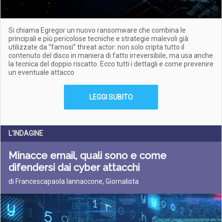
Si chiama Egregor un nuovo ransomware che combina le
principali e più pericolose tecniche e strategie malevoli già
utilizzate da “famosi” threat actor: non solo cripta tutto il
contenuto del disco in maniera di fatto irreversibile, ma usa anche
la tecnica del doppio riscatto. Ecco tutti i dettagli e come prevenire
un eventuale attacco
LEGGI SUBITO
L'INDAGINE
Minacce email, quali sono e come
difendersi dai cyber attacchi
di Francescapaola Iannaccone, Giornalista