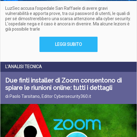
LuzSec accusa l’ospedale San Raffaele di avere gravi
vulnerabilità e apporta prove, tra cui password di utenti, le quali di
per sé dimostrerebbero una scarsa attenzione alla cyber security.
L'ospedale nega e il caso è ancora in divenire. Ma alcune lezioni è
già possibile trarle
LEGGI SUBITO
L'ANALISI TECNICA
Due finti installer di Zoom consentono di
spiare le riunioni online: tutti i dettagli
di Paolo Tarsitano, Editor Cybersecurity360.it