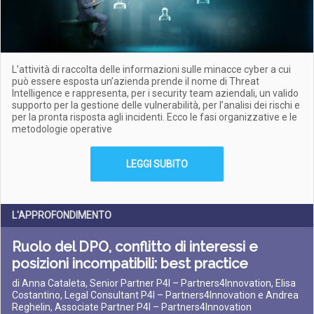
L’attività di raccolta delle informazioni sulle minacce cyber a cui
può essere esposta un’azienda prende il nome di Threat
Intelligence e rappresenta, per i security team aziendali, un valido
supporto per la gestione delle vulnerabilità, per l’analisi dei rischi e
per la pronta risposta agli incidenti. Ecco le fasi organizzative e le
metodologie operative
LEGGI SUBITO
L'APPROFONDIMENTO
Ruolo del DPO, conflitto di interessi e
posizioni incompatibili: best practice
di Anna Cataleta, Senior Partner P4I – Partners4Innovation, Elisa
Costantino, Legal Consultant P4I – Partners4Innovation e Andrea
Reghelin, Associate Partner P4I – Partners4Innovation