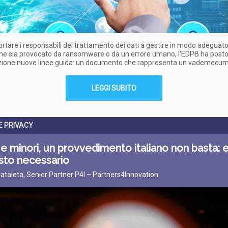
rtare i responsabili del trattamento dei dati a gestire in modo adeguato 
he sia provocato da ransomware o da un errore umano, l'EDPB ha posto
zione nuove linee guida: un documento che rappresenta un vademecum
LEGGI SUBITO
 PRIVACY
 e minori, un provvedimento italiano non basta: e
sto necessario
ataleta, Senior Partner P4I – Partners4Innovation