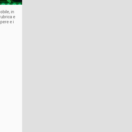
bile, in
rubrica e
pere e i