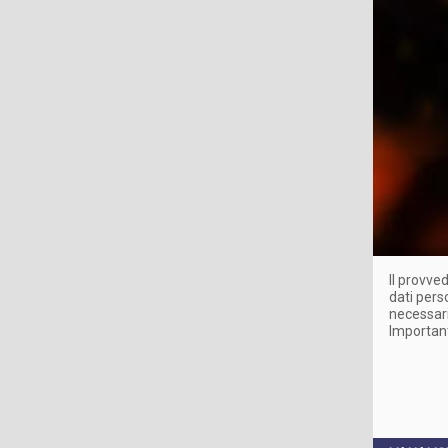
Il provve
dati perso
necessari
Important