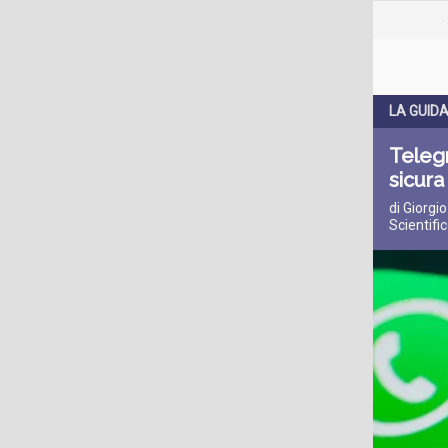
LA GUID
Telegr
sicura
di Giorgi
Scientifi