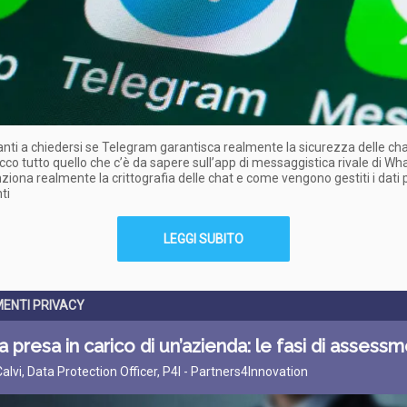
anti a chiedersi se Telegram garantisca realmente la sicurezza delle cha
Ecco tutto quello che c’è da sapere sull’app di messaggistica rivale di W
iona realmente la crittografia delle chat e come vengono gestiti i dati 
ti
LEGGI SUBITO
ENTI PRIVACY
a presa in carico di un’azienda: le fasi di assess
Calvi, Data Protection Officer, P4I - Partners4Innovation