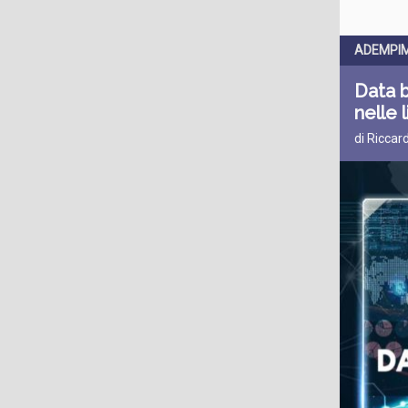
ADEMPIM
Data b
nelle 
di Riccar