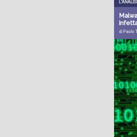
L'ANALIS
Malwa
infetta
di Paolo 