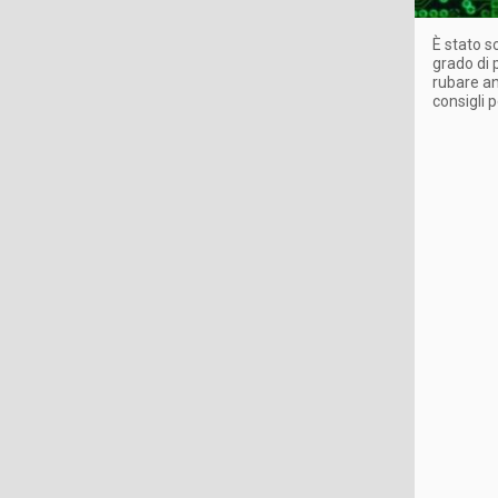
È stato s
grado di 
rubare an
consigli 