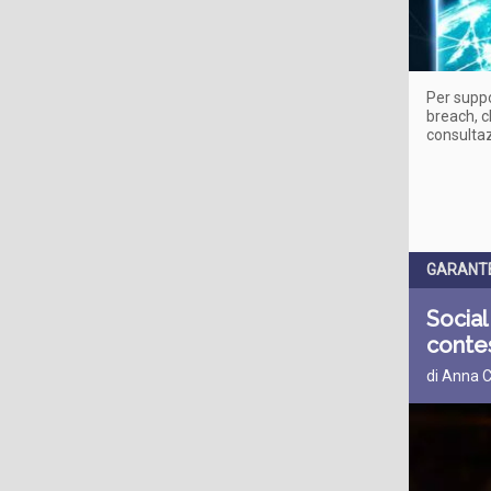
Per suppo
breach, c
consulta
GARANTE
Social
conte
di Anna C