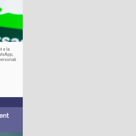
t e la
hatsApp,
personali
ment