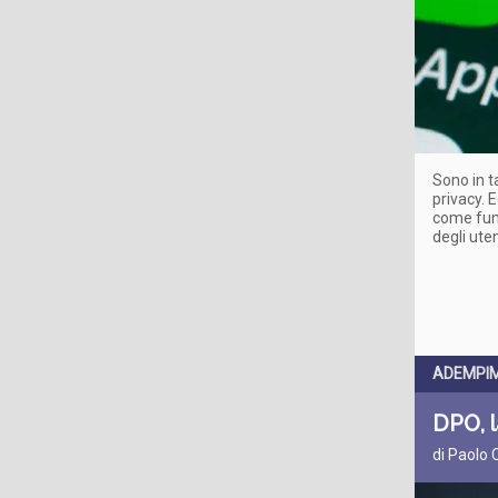
Sono in t
privacy. 
come funz
degli uten
ADEMPIM
DPO, l
di Paolo 