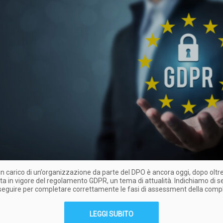
in carico di un’organizzazione da parte del DPO è ancora oggi, dopo oltr
ata in vigore del regolamento GDPR, un tema di attualità. Indichiamo di se
seguire per completare correttamente le fasi di assessment della comp
LEGGI SUBITO