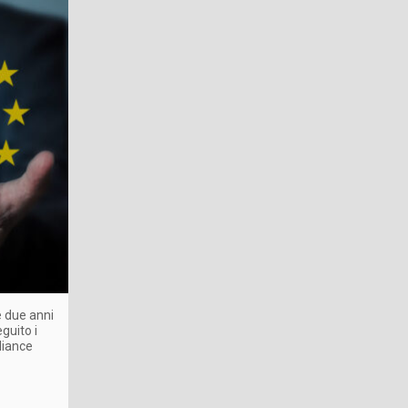
e due anni
guito i
liance