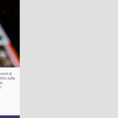
menti di
ttito sulla
o.
i