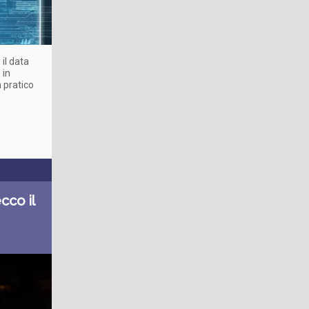
il data
 in
 pratico
cco il