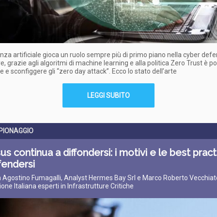
genza artificiale gioca un ruolo sempre più di primo piano nella cyber defe
e, grazie agli algoritmi di machine learning e alla politica Zero Trust è po
e e sconfiggere gli “zero day attack”. Ecco lo stato dell’arte
LEGGI SUBITO
PIONAGGIO
s continua a diffondersi: i motivi e le best pract
fendersi
 Agostino Fumagalli, Analyst Hermes Bay Srl e Marco Roberto Vecchiat
one Italiana esperti in Infrastrutture Critiche