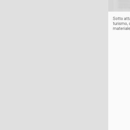
Sotto att
turismo, 
materiale