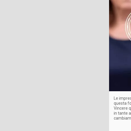
Le impre
questa fo
Vincere q
in tante a
cambiame