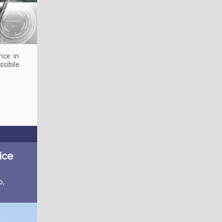
nce: in
ssibile
ice
o,