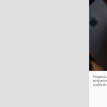
Pegasus, 
ampiament
scelta di