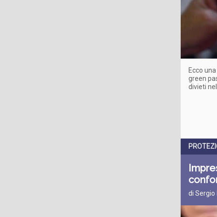
Ecco una 
green pas
divieti ne
PROTEZI
Impre
confor
di Sergio