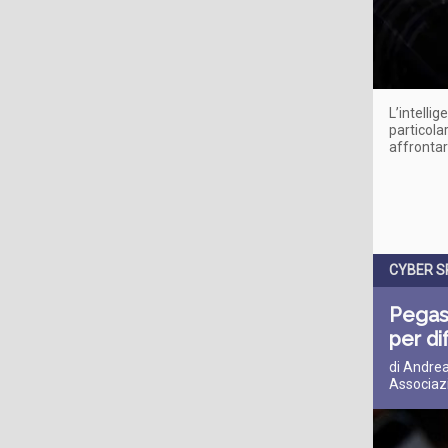
L’intelli
particolar
affrontar
CYBER S
Pegasu
per di
di Andrea
Associazi