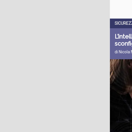
SICUREZ
L’inte
sconfi
di Nicola