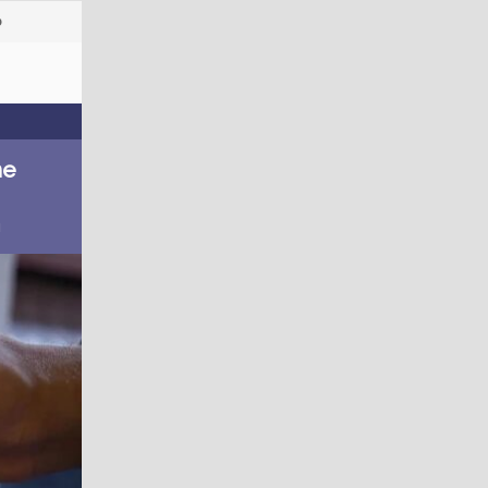
o
me
i