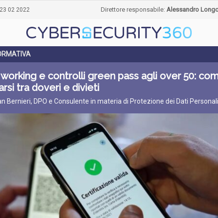
Direttore responsabile:
Alessandro Long
23 02 2022
ORMATIVA
working e controlli green pass agli over 50: co
arsi tra doveri e divieti
ian Bernieri, DPO e Consulente in materia di Protezione dei Dati Personal