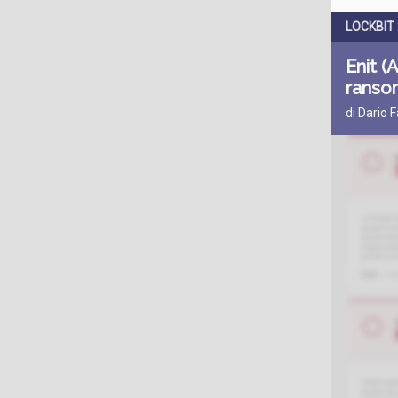
LOCKBIT 2
Enit (
ranso
di Dario 