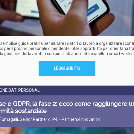
semplice guida pratica per aiutare i datori di lavoro a organizzare i contro
s per il proprio personale dipendente, utile soprattutto per orientarsi tra
lla gestione dei lavoratori con più di 50 anni d’età e quelli in smart worki
LEGGI SUBITO
ONE DATI PERSONALI
se e GDPR, la fase 2: ecco come raggiungere u
mità sostanziale
 Fumagalli, Senior Partner di P4I - Partners4Innovation