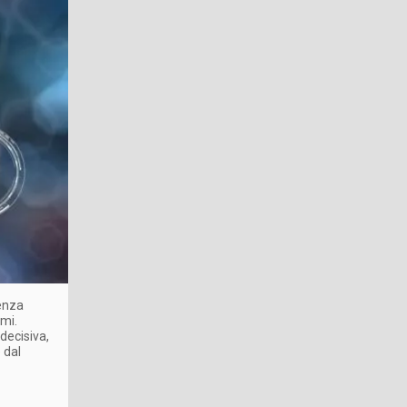
enza
rmi.
decisiva,
 dal