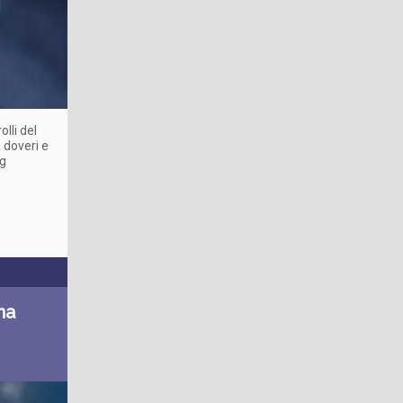
lli del
 doveri e
ng
na