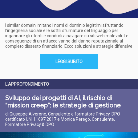
I similar domain imitano i nomi di dominio legittimi sfruttando
l’ingegneria sociale e le sottili sfumature del linguaggio per
ingannare gli utenti e condurli a navigare su siti web malevoli. Le
conseguenze di un attacco vanno dal danno reputazionale al
completo dissesto finanziario. Ecco soluzioni e strategie difensive
LEGGI SUBITO
L'APPROFONDIMENTO
Sviluppo dei progetti di AI, il rischio di
“mission creep”: le strategie di gestione
di Giuseppe Alverone, Consulente e formatore Privacy. DPO
certificato UNI 11697:2017 e Monica Perego, Consulente,
Formatore Privacy & DPO