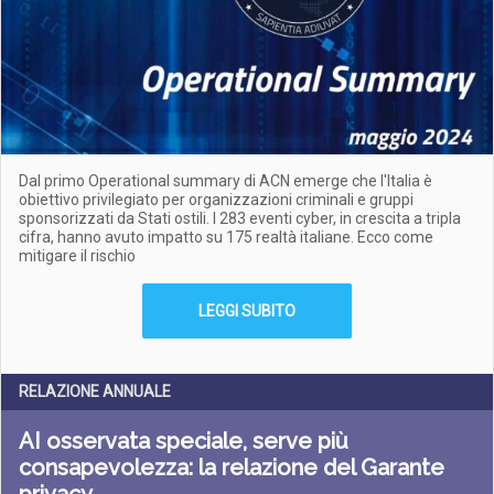
Dal primo Operational summary di ACN emerge che l'Italia è
obiettivo privilegiato per organizzazioni criminali e gruppi
sponsorizzati da Stati ostili. I 283 eventi cyber, in crescita a tripla
cifra, hanno avuto impatto su 175 realtà italiane. Ecco come
mitigare il rischio
LEGGI SUBITO
RELAZIONE ANNUALE
AI osservata speciale, serve più
consapevolezza: la relazione del Garante