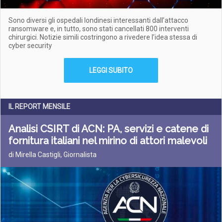
Sono diversi gli ospedali londinesi interessanti dall’attacco
ransomware e, in tutto, sono stati cancellati 800 interventi
chirurgici. Notizie simili costringono a rivedere l’idea stessa di
cyber security
LEGGI SUBITO
IL REPORT MENSILE
Analisi CSIRT di ACN: PA, servizi e catene di
fornitura italiani nel mirino di attori malevoli
di Mirella Castigli, Giornalista