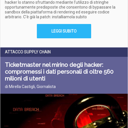
hacker lo stanno sfruttando mediante l’utilizzo di stringhe
opportunamente predisposte che consentono di bypassare la
sandbox della piattaforma di rendering ed eseguire codice
arbitrario. C’è già la patch: installiamola subito
LEGGI SUBITO
ATTACCO SUPPLY CHAIN
Ticketmaster nel mirino degli hacker:
compromessi i dati personali di oltre 560
milioni di utenti
di Mirella Castigli, Giornalista