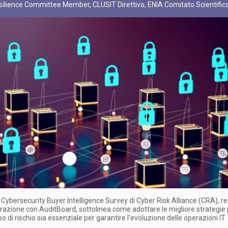
ilience Committee Member, CLUSIT Direttivo, ENIA Comitato Scientific
e Cybersecurity Buyer Intelligence Survey di Cyber Risk Alliance (CRA), r
orazione con AuditBoard, sottolinea come adottare le migliore strategie
po di rischio sia essenziale per garantire l'evoluzione delle operazioni IT