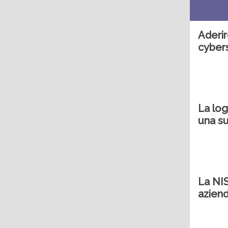
Aderir
cybers
La log
una su
La NIS
azien