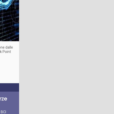
ne dalle
k Point
erze
 BCI