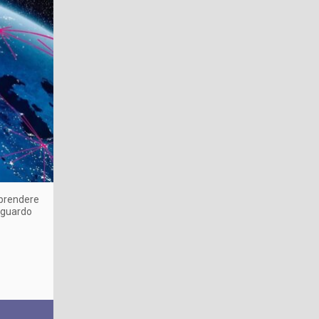
omprendere
 sguardo