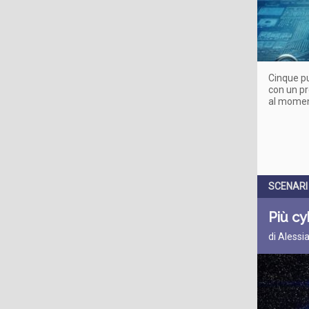
Cinque pu
con un pr
al moment
SCENARI
Più cy
di Alessi