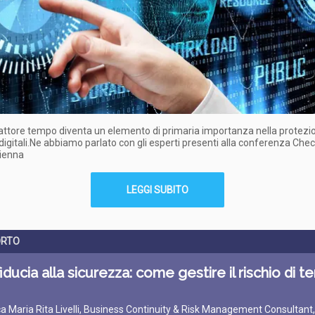
attore tempo diventa un elemento di primaria importanza nella protezio
igitali.Ne abbiamo parlato con gli esperti presenti alla conferenza Chec
Vienna
LEGGI SUBITO
ORTO
fiducia alla sicurezza: come gestire il rischio di t
ca Maria Rita Livelli, Business Continuity & Risk Management Consultant,