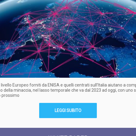
i livello Europeo forniti da ENISA e quelli centrati sull’Italia aiutano a c
io della minaccia, nel lasso temporale che va dal 2023 ad oggi, con uno
o prossimo
LEGGI SUBITO