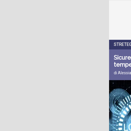
STRETEGI
Sicure
tempe
di Alessi