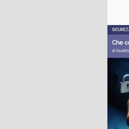
SICUREZ
Che co
di Giudit