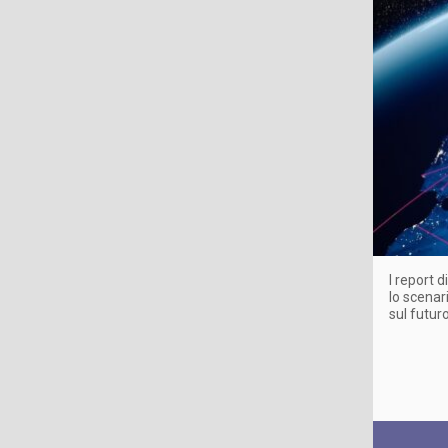
I report d
lo scenar
sul futur