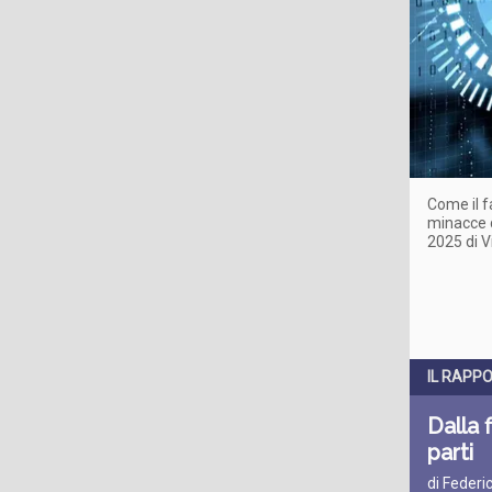
Come il f
minacce d
2025 di 
IL RAPP
Dalla 
parti
di Federi