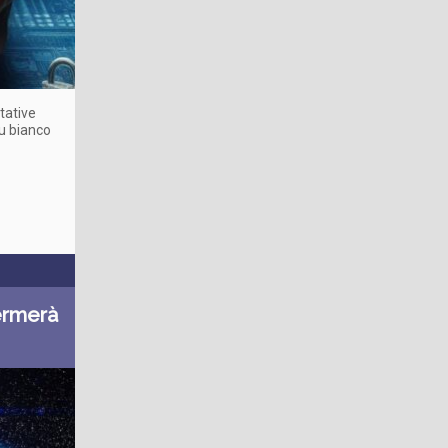
tative
su bianco
fermerà