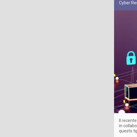
Cyber Res
Il recent
in collab
questo ti