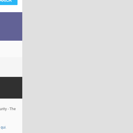
ARICA
rity - The
qui.