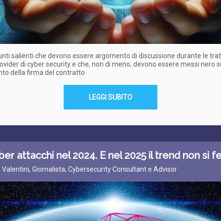
nti salienti che devono essere argomento di discussione durante le trat
ovider di cyber security e che, non di meno, devono essere messi nero 
o della firma del contratto
LEGGI SUBITO
ber attacchi nel 2024. E nel 2025 il trend non si 
a Valentini, Giornalista, Cybersecurity Consultant e Advisor