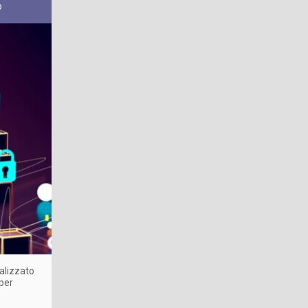
o
ealizzato
 per