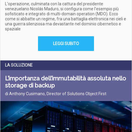
L'operazione, culminata con la cattura del presidente
venezuelano Nicolás Maduro, si configura come l'esempio più
sofisticato e integrato di multi-domain operation (MDO). Ecco
come si abbatte un regime, fra una battaglia elettronica nei cieli e
una guerra silenziosa ma devastante nel dominio cibernetico e
spaziale
LEGGI SUBITO
LA SOLUZIONE
L’importanza dell’immutabilità assoluta nello
storage di backup
di Anthony Cusimano, Director of Solutions Object First