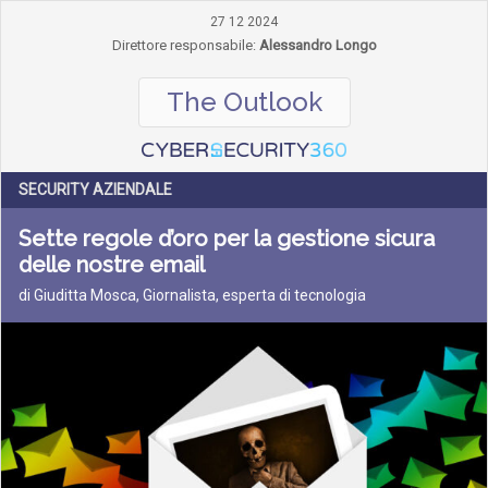
27 12 2024
Direttore responsabile:
Alessandro Longo
The Outlook
SECURITY AZIENDALE
Sette regole d’oro per la gestione sicura
delle nostre email
di Giuditta Mosca, Giornalista, esperta di tecnologia