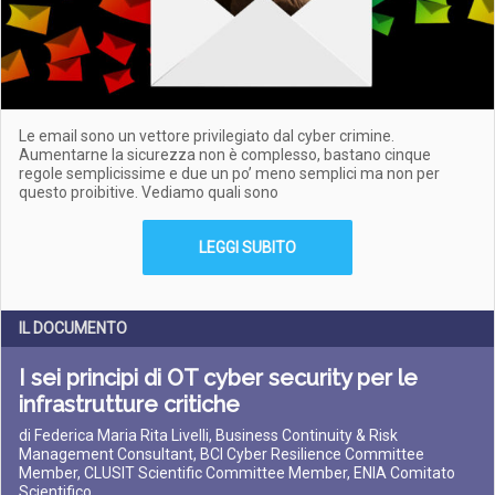
Le email sono un vettore privilegiato dal cyber crimine.
Aumentarne la sicurezza non è complesso, bastano cinque
regole semplicissime e due un po’ meno semplici ma non per
questo proibitive. Vediamo quali sono
LEGGI SUBITO
IL DOCUMENTO
I sei principi di OT cyber security per le
infrastrutture critiche
di Federica Maria Rita Livelli, Business Continuity & Risk
Management Consultant, BCI Cyber Resilience Committee
Member, CLUSIT Scientific Committee Member, ENIA Comitato
Scientifico