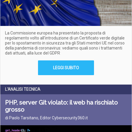
La Commissione europea ha presentato la proposta di
regolamento volto all'introduzione di un Certificato verde digitale
per lo spostamento in sicurezza tra gli Stati membri UE nel corso
della pandemia di coronavirus: vediamo quali sono i trattamenti
dati attuati, alla luce del GDPR
LEGGI SUBITO
L'ANALISI TECNICA
PHP, server Git violato: il web ha rischiato
grosso
di Paolo Tarsitano, Editor Cybersecurity360.it