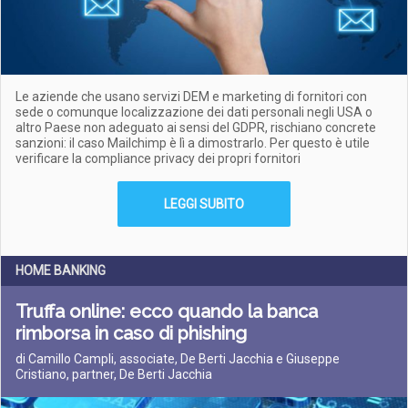
Le aziende che usano servizi DEM e marketing di fornitori con
sede o comunque localizzazione dei dati personali negli USA o
altro Paese non adeguato ai sensi del GDPR, rischiano concrete
sanzioni: il caso Mailchimp è lì a dimostrarlo. Per questo è utile
verificare la compliance privacy dei propri fornitori
LEGGI SUBITO
HOME BANKING
Truffa online: ecco quando la banca
rimborsa in caso di phishing
di Camillo Campli, associate, De Berti Jacchia e Giuseppe
Cristiano, partner, De Berti Jacchia