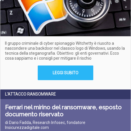
Il gruppo criminale di cyber spionaggio Witchetty è riuscito a
nascondere una backdoor nel classico logo di Windows, usando la
tecnica della steganografia. Obiettivo: gli enti governativi. Ecco
cosa sappiamo e i consigli per mitigare il rischio
LEGGI SUBITO
L'ATTACCO RANSOMWARE
Ferrari nel mirino del ransomware, esposto
documento riservato
di Dario Fadda, Research Infosec, fondatore
Insicurezzadigitale.com