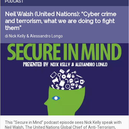
PODCAST
Neil Walsh (United Nations): “Cyber crime
and terrorism, what we are doing to fight
them”
di Nick Kelly & Alessandro Longo
This “Secure in Mind” podcast episode sees Nick Kelly speak with
Neil Walsh, The United Nations Global Chief of Anti-Terrorism,