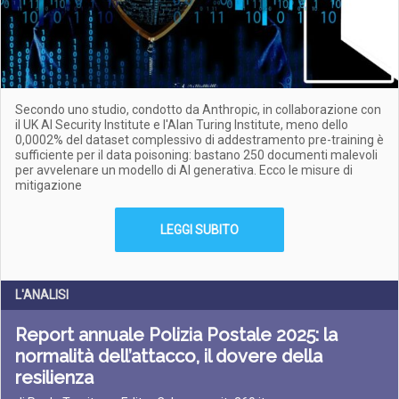
Secondo uno studio, condotto da Anthropic, in collaborazione con
il UK AI Security Institute e l'Alan Turing Institute, meno dello
0,0002% del dataset complessivo di addestramento pre-training è
sufficiente per il data poisoning: bastano 250 documenti malevoli
per avvelenare un modello di AI generativa. Ecco le misure di
mitigazione
LEGGI SUBITO
L'ANALISI
Report annuale Polizia Postale 2025: la
normalità dell’attacco, il dovere della
resilienza