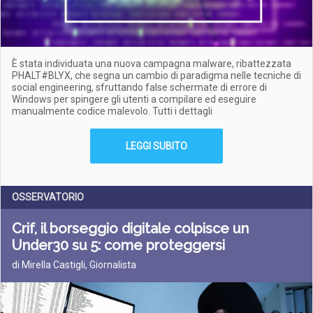
È stata individuata una nuova campagna malware, ribattezzata
PHALT#BLYX, che segna un cambio di paradigma nelle tecniche di
social engineering, sfruttando false schermate di errore di
Windows per spingere gli utenti a compilare ed eseguire
manualmente codice malevolo. Tutti i dettagli
LEGGI SUBITO
OSSERVATORIO
Crif, il borseggio digitale colpisce un
Under30 su 5: come proteggersi
di Mirella Castigli, Giornalista