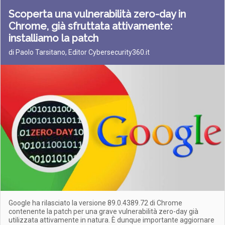
Scoperta una vulnerabilità zero-day in
Chrome, già sfruttata attivamente:
installiamo la patch
di Paolo Tarsitano, Editor Cybersecurity360.it
Google ha rilasciato la versione 89.0.4389.72 di Chrome
contenente la patch per una grave vulnerabilità zero-day già
utilizzata attivamente in natura. È dunque importante aggiornare