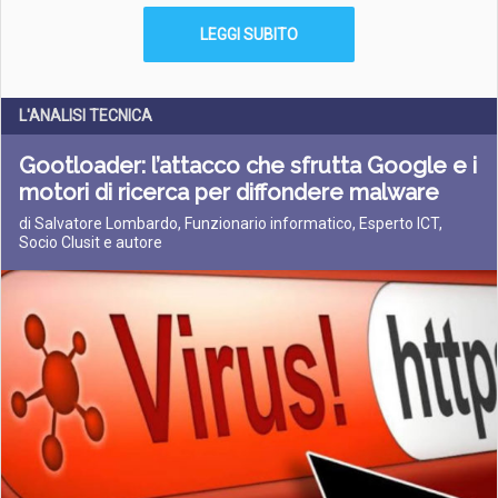
LEGGI SUBITO
L'ANALISI TECNICA
Gootloader: l’attacco che sfrutta Google e i
motori di ricerca per diffondere malware
di Salvatore Lombardo, Funzionario informatico, Esperto ICT,
Socio Clusit e autore