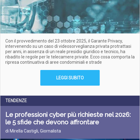
Con il provvedimento del 23 ottobre 2025, il Garante Privacy,
intervenendo su un caso di videosorveglianza privata protrattasi
per anni, in assenza di un reale presidio giuridico e tecnico, ha
ribadito le regole per le telecamere private. Ecco cosa comporta la
ripresa continuativa di aree condominiali e strade
LEGGI SUBITO
TENDENZE
Le professioni cyber più richieste nel 2026:
le 5 sfide che devono affrontare
di Mirella Castigli, Giornalista