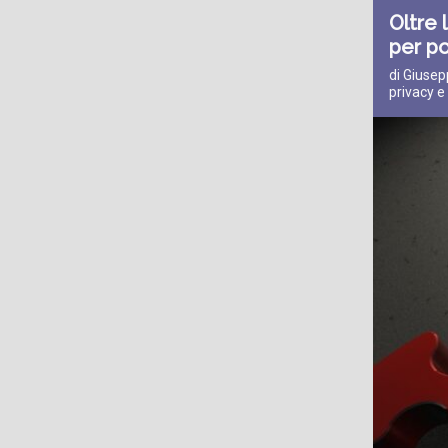
Oltre 
per po
di Giuse
privacy 