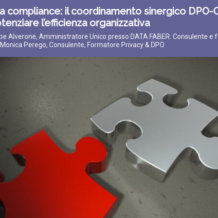
la compliance: il coordinamento sinergico DPO
tenziare l’efficienza organizzativa
ppe Alverone, Amministratore Unico presso DATA FABER. Consulente e 
e Monica Perego, Consulente, Formatore Privacy & DPO