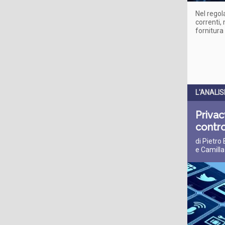
Nel regol
correnti,
fornitura
L'ANALIS
Privac
contro
di Pietro
e Camilla