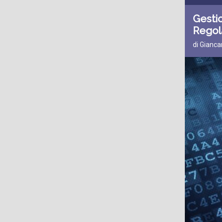
Gestio
Rego
di Gianca