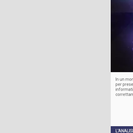
In un mon
per prese
informati
correttam
L'ANALIS