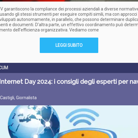
 garantiscono la compliance dei processi aziendali a diverse normativ
sando gli stessi strumenti per eseguire compiti simili, ma con approcci 
sviluppati autonomamente, in parallelo, che possono determinare duplica
nti e documenti. D’altra parte, un effettivo coordinamento può deter
mento dell’efficienza organizzativa. Vediamo come
LEGGI SUBITO
CUM
Internet Day 2024: i consigli degli esperti per na
 Castigli, Giornalista