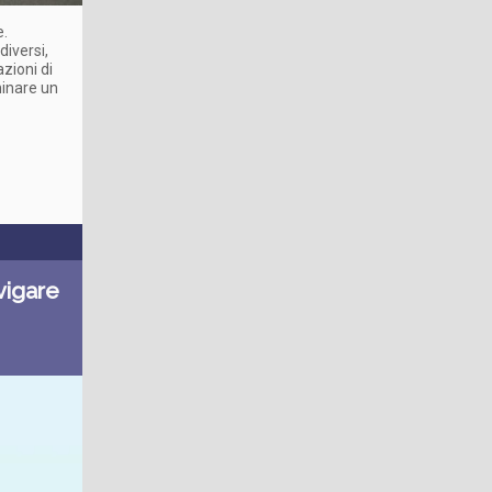
e.
diversi,
zioni di
minare un
vigare