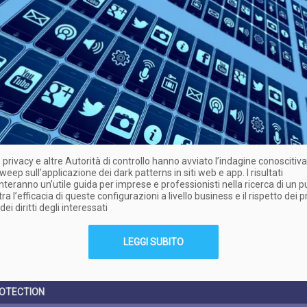
e privacy e altre Autorità di controllo hanno avviato l’indagine conoscitiva
eep sull’applicazione dei dark patterns in siti web e app. I risultati
teranno un’utile guida per imprese e professionisti nella ricerca di un p
tra l’efficacia di queste configurazioni a livello business e il rispetto dei p
dei diritti degli interessati
LEGGI SUBITO
OTECTION