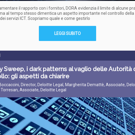
amentare il rapporto con i fornitori, DORA evidenzia il limite di alcune pr
 ma al tempo stesso dimentica un aspetto importante nel controllo della
 dei servizi ICT. Scopriamo quale e come gestirlo
LEGGI SUBITO
I
y Sweep, i dark patterns al vaglio delle Autorità 
llo: gli aspetti da chiarire
 Boccaccini, Director, Deloitte Legal, Margherita Demattè, Associate, Delo
 Torresan, Associate, Deloitte Legal