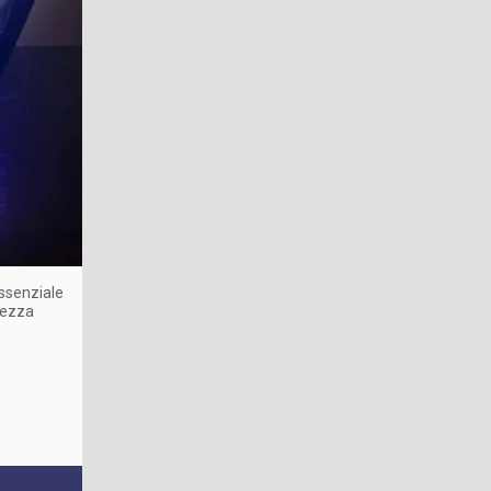
essenziale
urezza