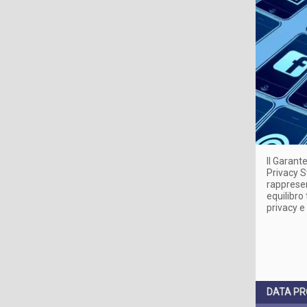
Il Garant
Privacy Sw
rappresen
equilibro 
privacy e 
DATA PR