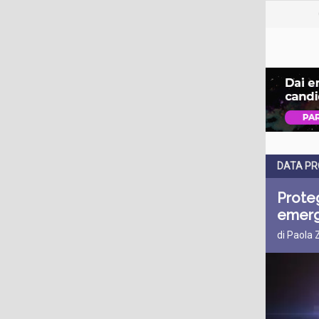
DATA PR
Proteg
emerg
di Paola 