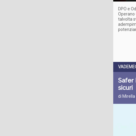
DPO e OdV
Operano u
talvolta 
adempime
potenzia
VADEME
Safer 
sicuri
di Mirella