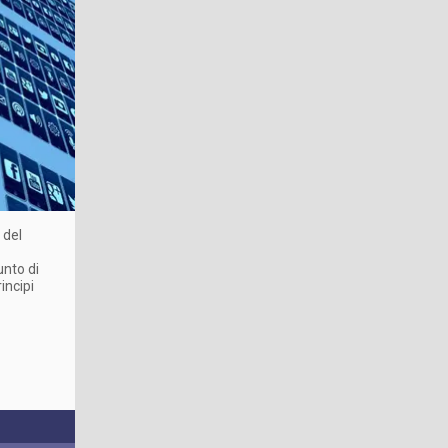
 del
unto di
rincipi