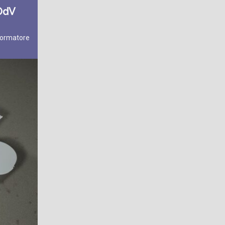
-OdV
formatore