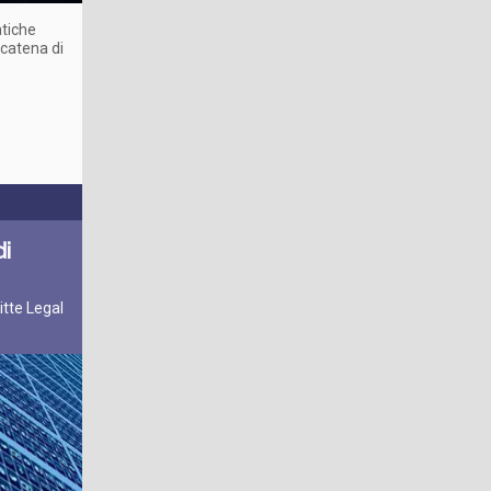
atiche
 catena di
di
itte Legal