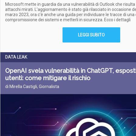
Microsoft mette in guardia da una vulnerabilità di Outlook che risulta
attacchi mirati. L’aggiornamento è stato già rilasciato in occasione 
marzo 2023, ora c’è anche una guida per individuare le tracce di una
compromissione dei sistemi e metterli in sicurezza. Ecco i dettagli
LEGGI SUBITO
DATA LEAK
OpenAI svela vulnerabilità in ChatGPT, esposti
utenti: come mitigare il rischio
di Mirella Castigli, Giornalista