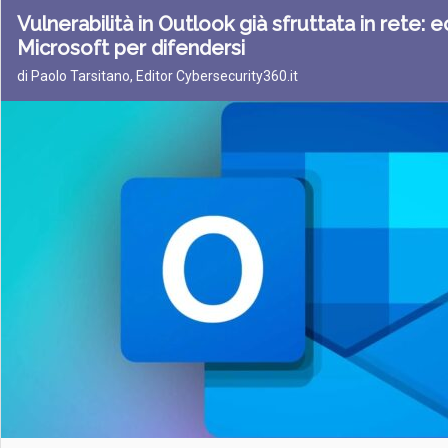
Vulnerabilità in Outlook già sfruttata in rete: e
Microsoft per difendersi
di Paolo Tarsitano, Editor Cybersecurity360.it