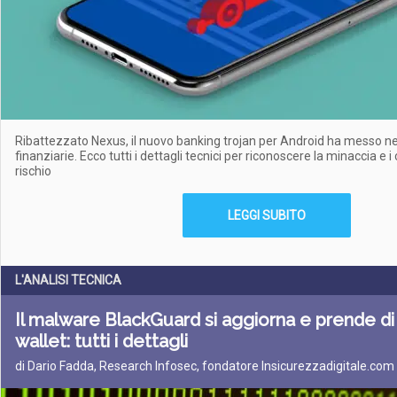
Ribattezzato Nexus, il nuovo banking trojan per Android ha messo ne
finanziarie. Ecco tutti i dettagli tecnici per riconoscere la minaccia e i 
rischio
LEGGI SUBITO
L'ANALISI TECNICA
Il malware BlackGuard si aggiorna e prende di 
wallet: tutti i dettagli
di Dario Fadda, Research Infosec, fondatore Insicurezzadigitale.com