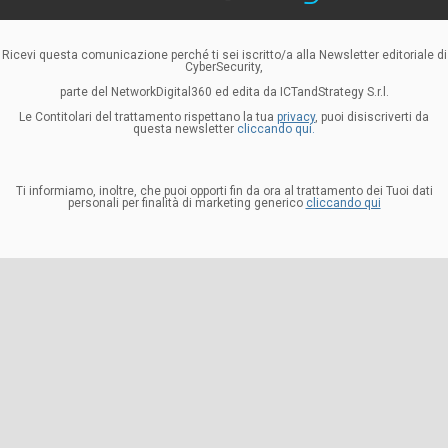
Ricevi questa comunicazione perché ti sei iscritto/a alla Newsletter editoriale di
CyberSecurity,
parte del NetworkDigital360 ed edita da ICTandStrategy S.r.l.
Le Contitolari del trattamento rispettano la tua
privacy
, puoi disiscriverti da
questa newsletter
cliccando qui.
Ti informiamo, inoltre, che puoi opporti fin da ora al trattamento dei Tuoi dati
personali per finalità di marketing generico
cliccando qui