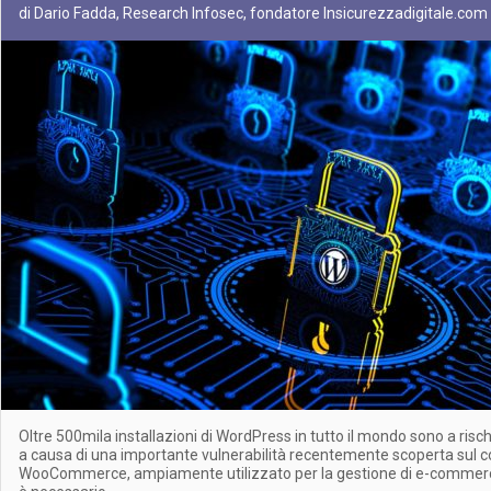
di Dario Fadda, Research Infosec, fondatore Insicurezzadigitale.com
Oltre 500mila installazioni di WordPress in tutto il mondo sono a ris
a causa di una importante vulnerabilità recentemente scoperta sul co
WooCommerce, ampiamente utilizzato per la gestione di e-commerc