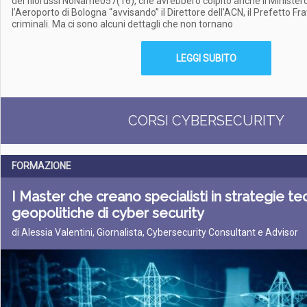
dei filorussi NoName057(16), che avrebbero colpito anche il Ministero
l’Aeroporto di Bologna “avvisando” il Direttore dell’ACN, il Prefetto Frat
criminali. Ma ci sono alcuni dettagli che non tornano
LEGGI SUBITO
CORSI CYBERSECURITY
FORMAZIONE
I Master che creano specialisti in strategie te
geopolitiche di cyber security
di Alessia Valentini, Giornalista, Cybersecurity Consultant e Advisor