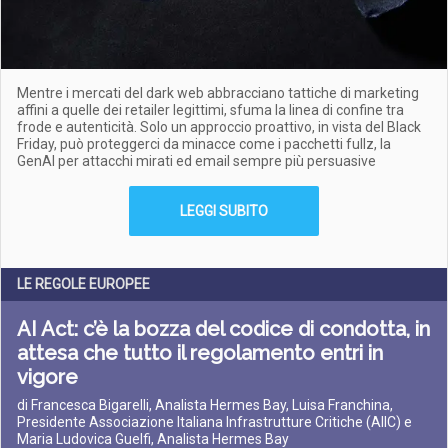
Mentre i mercati del dark web abbracciano tattiche di marketing
affini a quelle dei retailer legittimi, sfuma la linea di confine tra
frode e autenticità. Solo un approccio proattivo, in vista del Black
Friday, può proteggerci da minacce come i pacchetti fullz, la
GenAI per attacchi mirati ed email sempre più persuasive
LEGGI SUBITO
LE REGOLE EUROPEE
AI Act: c’è la bozza del codice di condotta, in
attesa che tutto il regolamento entri in
vigore
di Francesca Bigarelli, Analista Hermes Bay, Luisa Franchina,
Presidente Associazione Italiana Infrastrutture Critiche (AIIC) e
Maria Ludovica Guelfi, Analista Hermes Bay