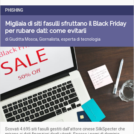
PHISHING
Migliaia di siti fasulli sfruttano il Black Friday
per rubare dati: come evitarli
di Giuditta Mosca, Giornalista, esperta di tecnologia
Scovati 4.695 siti fasulli gestiti dall’attore cinese SilkSpecter che