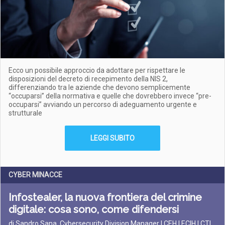
Ecco un possibile approccio da adottare per rispettare le
disposizioni del decreto di recepimento della NIS 2,
differenziando tra le aziende che devono semplicemente
“occuparsi” della normativa e quelle che dovrebbero invece “pre-
occuparsi” avviando un percorso di adeguamento urgente e
strutturale
LEGGI SUBITO
CYBER MINACCE
Infostealer, la nuova frontiera del crimine
digitale: cosa sono, come difendersi
di Sandro Sana, Cybersecurity Division Manager | CEH | ECIH | CTI