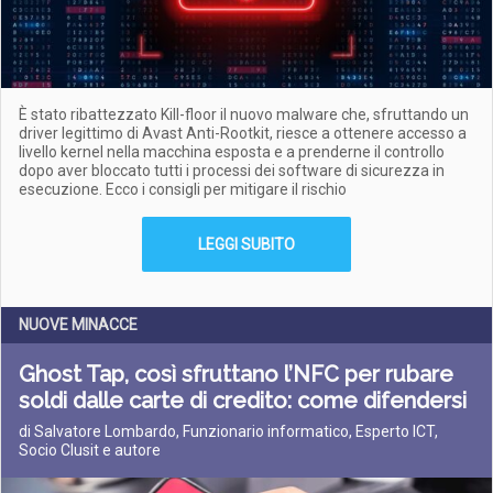
È stato ribattezzato Kill-floor il nuovo malware che, sfruttando un
driver legittimo di Avast Anti-Rootkit, riesce a ottenere accesso a
livello kernel nella macchina esposta e a prenderne il controllo
dopo aver bloccato tutti i processi dei software di sicurezza in
esecuzione. Ecco i consigli per mitigare il rischio
LEGGI SUBITO
NUOVE MINACCE
Ghost Tap, così sfruttano l’NFC per rubare
soldi dalle carte di credito: come difendersi
di Salvatore Lombardo, Funzionario informatico, Esperto ICT,
Socio Clusit e autore