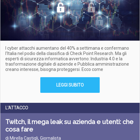
I cyber attacchi aumentano del 40% a settimana e confermano
l'Italia nel podio della classifica di Check Point Research. Ma gli
esperti di sicurezza informatica avvertono: Industria 4.0 e la
trasformazione digitale di aziende e Pubblica amministrazione
creano interesse, bisogna proteggersi. Ecco come
LEGGI SUBITO
L'ATTACCO
Twitch, il mega leak su azienda e utenti: che
cosa fare
di Mirella Castigli, Giornalista