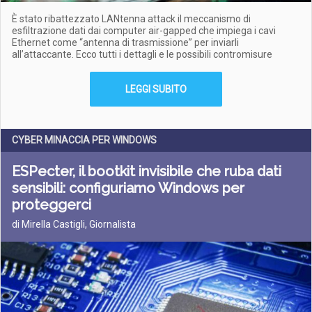
È stato ribattezzato LANtenna attack il meccanismo di
esfiltrazione dati dai computer air-gapped che impiega i cavi
Ethernet come “antenna di trasmissione” per inviarli
all’attaccante. Ecco tutti i dettagli e le possibili contromisure
LEGGI SUBITO
CYBER MINACCIA PER WINDOWS
ESPecter, il bootkit invisibile che ruba dati
sensibili: configuriamo Windows per
proteggerci
di Mirella Castigli, Giornalista