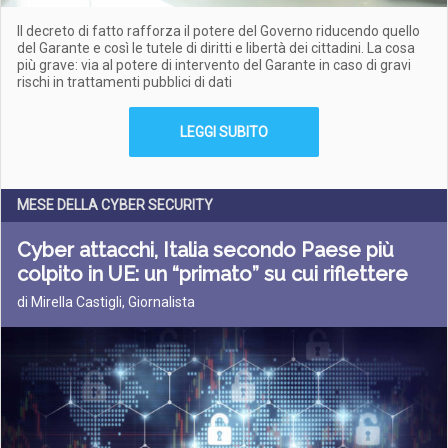
Il decreto di fatto rafforza il potere del Governo riducendo quello
del Garante e così le tutele di diritti e libertà dei cittadini. La cosa
più grave: via al potere di intervento del Garante in caso di gravi
rischi in trattamenti pubblici di dati
LEGGI SUBITO
MESE DELLA CYBER SECURITY
Cyber attacchi, Italia secondo Paese più
colpito in UE: un “primato” su cui riflettere
di Mirella Castigli, Giornalista