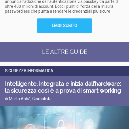
annuncia l'adozione dell'autenticazione via passkey da parte di
oltre 400 milioni di account. Ecco i punti di forza della misura
passwordless che punta a rendere le credenziali più sicure
LEGGI SUBITO
LE ALTRE GUIDE
SICUREZZA INFORMATICA
Intelligente, integrata e inizia dall’hardware:
la sicurezza così è a prova di smart working
di Marta Abbà, Giornalista