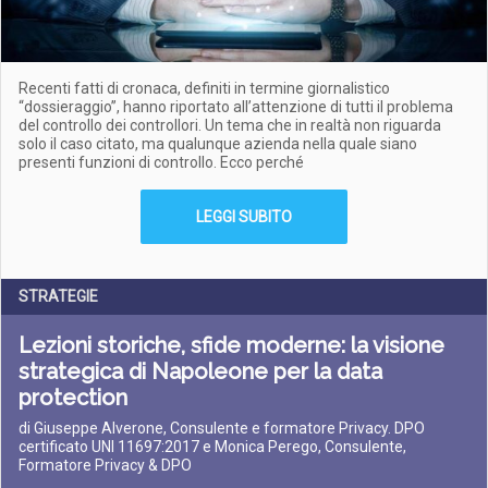
Recenti fatti di cronaca, definiti in termine giornalistico
“dossieraggio”, hanno riportato all’attenzione di tutti il problema
del controllo dei controllori. Un tema che in realtà non riguarda
solo il caso citato, ma qualunque azienda nella quale siano
presenti funzioni di controllo. Ecco perché
LEGGI SUBITO
STRATEGIE
Lezioni storiche, sfide moderne: la visione
strategica di Napoleone per la data
protection
di Giuseppe Alverone, Consulente e formatore Privacy. DPO
certificato UNI 11697:2017 e Monica Perego, Consulente,
Formatore Privacy & DPO