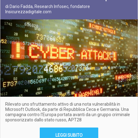
di Dario Fadda, Research Infosec, fondatore
Insicurezzadigitale.com
Rilevato uno sfruttamento attivo di una nota vulnerabilità in
Microsoft Outlook, da parte di Repubblica Ceca e Germania. Una
campagna contro l'Europa portata avanti da un gruppo criminale
sponsorizzato dallo stato russo, APT28
LEGGI SUBITO