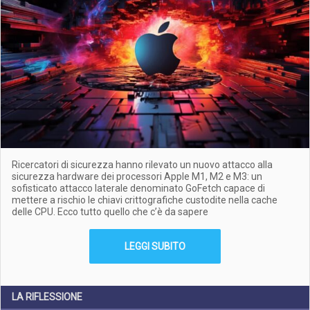
Ricercatori di sicurezza hanno rilevato un nuovo attacco alla
sicurezza hardware dei processori Apple M1, M2 e M3: un
sofisticato attacco laterale denominato GoFetch capace di
mettere a rischio le chiavi crittografiche custodite nella cache
delle CPU. Ecco tutto quello che c’è da sapere
LEGGI SUBITO
LA RIFLESSIONE