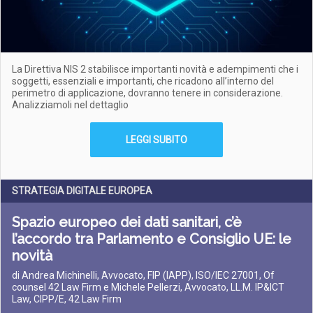
La Direttiva NIS 2 stabilisce importanti novità e adempimenti che i
soggetti, essenziali e importanti, che ricadono all’interno del
perimetro di applicazione, dovranno tenere in considerazione.
Analizziamoli nel dettaglio
LEGGI SUBITO
STRATEGIA DIGITALE EUROPEA
Spazio europeo dei dati sanitari, c’è
l’accordo tra Parlamento e Consiglio UE: le
novità
di Andrea Michinelli, Avvocato, FIP (IAPP), ISO/IEC 27001, Of
counsel 42 Law Firm e Michele Pellerzi, Avvocato, LL.M. IP&ICT
Law, CIPP/E, 42 Law Firm