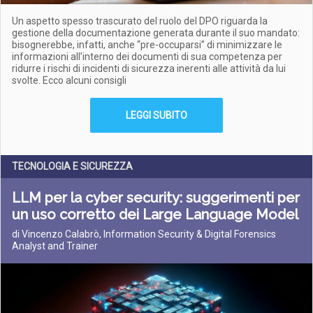
Un aspetto spesso trascurato del ruolo del DPO riguarda la
gestione della documentazione generata durante il suo mandato:
bisognerebbe, infatti, anche “pre-occuparsi” di minimizzare le
informazioni all’interno dei documenti di sua competenza per
ridurre i rischi di incidenti di sicurezza inerenti alle attività da lui
svolte. Ecco alcuni consigli
LEGGI SUBITO
TECNOLOGIA E SICUREZZA
LLM per la cyber security: suggerimenti per
un uso corretto dei Large Language Model
di Vincenzo Calabrò, Information Security & Digital Forensics
Analyst and Trainer