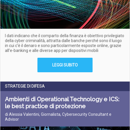
I dati indicano che il comparto della finanza è obiettivo privilegiato
della cyber criminalità, attratta dalle banche perché sono il luogo
in cui c’è il denaro e sono particolarmente esposte online, grazie
all’e-banking e alle diverse app per dispositivi mobili
LEGGI SUBITO
STRATEGIE DI DIFESA
Ambienti di Operational Technology e ICS:
le best practice di protezione
di Alessia Valentini, Giornalista, Cybersecurity Consultant e
Advisor