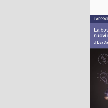
L'APPRO
La bus
nuovi 
di Lisa D