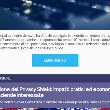
rializzazione del dato ha di fatto obbligato le aziende a rivedere le mis
 IT anche per prevenire la responsabilità penale d’impresa. La loro adoz
e camminare di pari passo con lo sviluppo di una cultura aziendale della
 informatica. Ecco alcune utili linee guida
LEGGI SUBITO
SSIONE
ione del Privacy Shield: impatti pratici ed econo
aziende interessate
o Valeri, Senior Consultant in ambito Risk Management & Data Protect