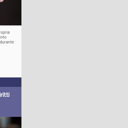
ropria
ento
e durante
itti