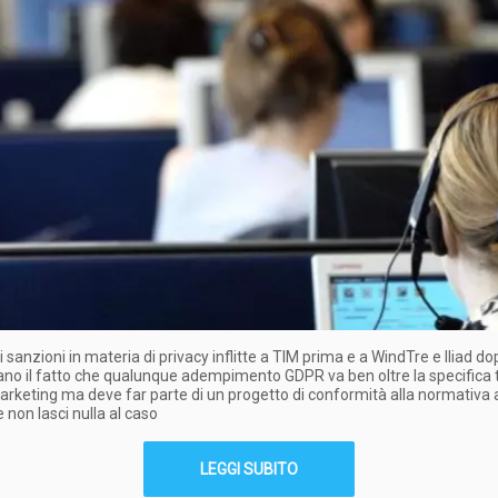
i sanzioni in materia di privacy inflitte a TIM prima e a WindTre e Iliad d
ano il fatto che qualunque adempimento GDPR va ben oltre la specifica
arketing ma deve far parte di un progetto di conformità alla normativa 
 non lasci nulla al caso
LEGGI SUBITO