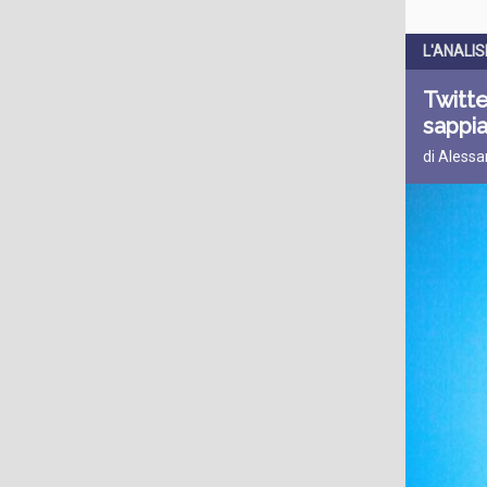
L'ANALIS
Twitte
sappi
di Alessa