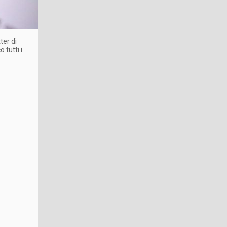
ter di
 tutti i