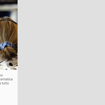
opo
 tematica
a tutto