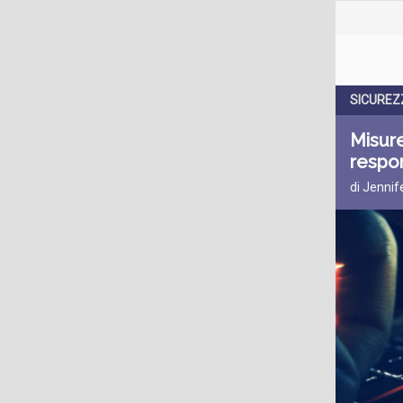
SICUREZ
Misure
respon
di Jennif