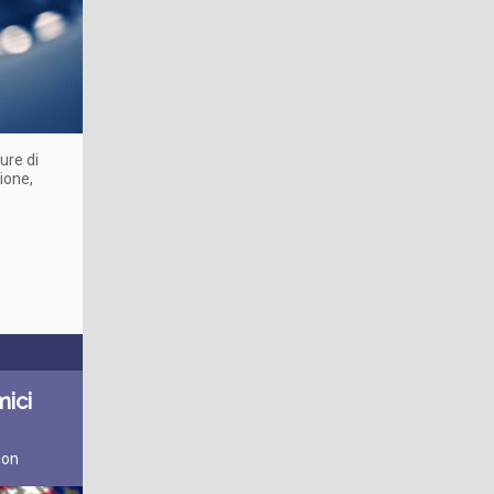
ure di
ione,
mici
ion