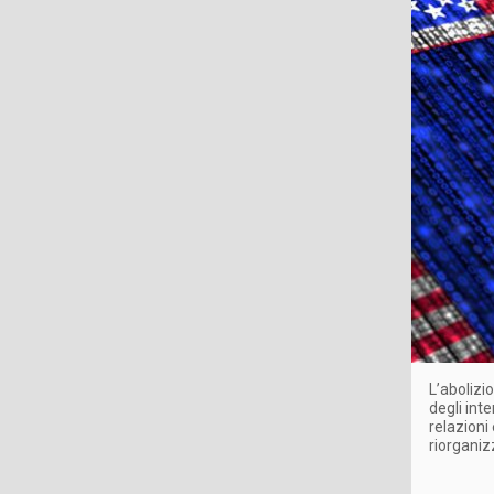
L’abolizio
degli int
relazioni
riorganiz