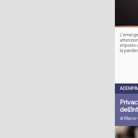
L’emergen
attenzion
imposto d
la pandem
ADEMPIM
Privac
dell’i
di Marco 