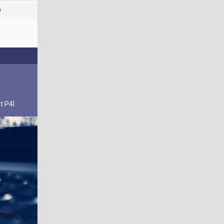
o
t P4I