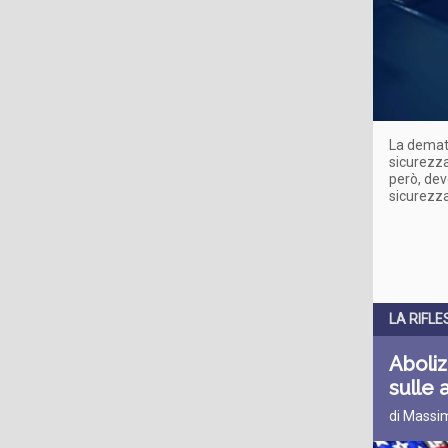
La demate
sicurezza
però, dev
sicurezza
LA RIFLE
Aboliz
sulle 
di Massim