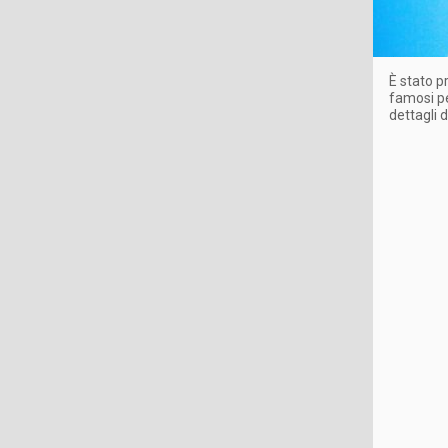
È stato p
famosi pe
dettagli d