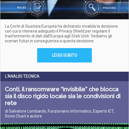
La Corte di Giustizia Europea ha dichiarato invalida la decisione
con cui si riteneva adeguato il Privacy Shield per regolare il
trasferimento di dati dall'Europa agli Stati Uniti. Vediamo gli
scenari futuri in conseguenza a questa decisione
LEGGI SUBITO
L'ANALISI TECNICA
Conti, il ransomware “invisibile” che blocca
sia il disco rigido locale sia le condivisioni di
rete
di Salvatore Lombardo, Funzionario informatico, Esperto ICT,
Socio Clusit e autore