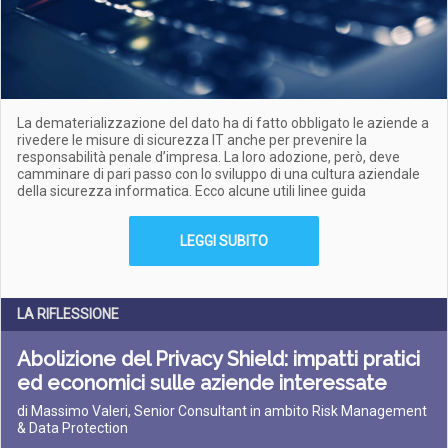
La dematerializzazione del dato ha di fatto obbligato le aziende a
rivedere le misure di sicurezza IT anche per prevenire la
responsabilità penale d’impresa. La loro adozione, però, deve
camminare di pari passo con lo sviluppo di una cultura aziendale
della sicurezza informatica. Ecco alcune utili linee guida
LEGGI SUBITO
LA RIFLESSIONE
Abolizione del Privacy Shield: impatti pratici
ed economici sulle aziende interessate
di Massimo Valeri, Senior Consultant in ambito Risk Management
& Data Protection