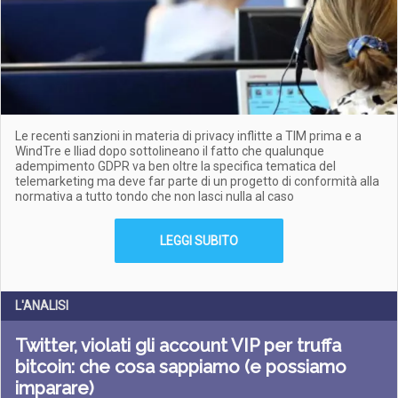
Le recenti sanzioni in materia di privacy inflitte a TIM prima e a
WindTre e Iliad dopo sottolineano il fatto che qualunque
adempimento GDPR va ben oltre la specifica tematica del
telemarketing ma deve far parte di un progetto di conformità alla
normativa a tutto tondo che non lasci nulla al caso
LEGGI SUBITO
L'ANALISI
Twitter, violati gli account VIP per truffa
bitcoin: che cosa sappiamo (e possiamo
imparare)