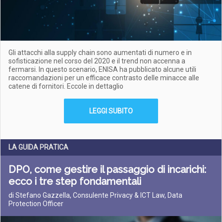
Gli attacchi alla supply chain sono aumentati di numero e in
sofisticazione nel corso del 2020 e il trend non accenna a
fermarsi. In questo scenario, ENISA ha pubblicato alcune utili
raccomandazioni per un efficace contrasto delle minacce alle
catene di fornitori. Eccole in dettaglio
LEGGI SUBITO
LA GUIDA PRATICA
DPO, come gestire il passaggio di incarichi:
ecco i tre step fondamentali
di Stefano Gazzella, Consulente Privacy & ICT Law, Data
Protection Officer