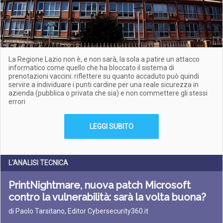
La Regione Lazio non è, e non sarà, la sola a patire un attacco
informatico come quello che ha bloccato il sistema di
prenotazioni vaccini: riflettere su quanto accaduto può quindi
servire a individuare i punti cardine per una reale sicurezza in
azienda (pubblica o privata che sia) e non commettere gli stessi
errori
LEGGI SUBITO
L'ANALISI TECNICA
PrintNightmare, nuova patch Microsoft
contro la vulnerabilità: sarà la volta buona?
di Paolo Tarsitano, Editor Cybersecurity360.it