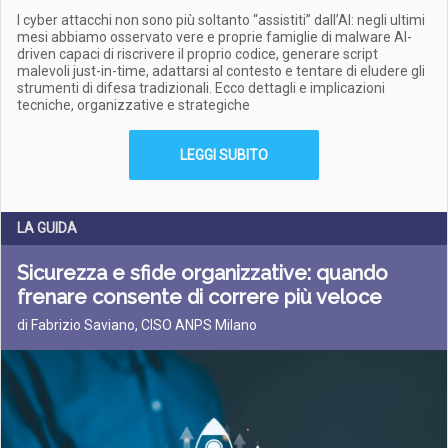
I cyber attacchi non sono più soltanto “assistiti” dall’AI: negli ultimi
mesi abbiamo osservato vere e proprie famiglie di malware AI-
driven capaci di riscrivere il proprio codice, generare script
malevoli just-in-time, adattarsi al contesto e tentare di eludere gli
strumenti di difesa tradizionali. Ecco dettagli e implicazioni
tecniche, organizzative e strategiche
LEGGI SUBITO
LA GUIDA
Sicurezza e sfide organizzative: quando
frenare consente di correre più veloce
di Fabrizio Saviano, CISO ANPS Milano