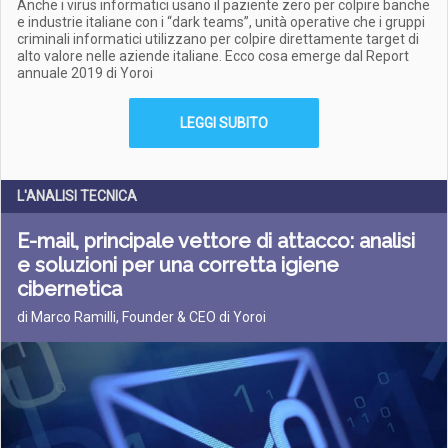
Anche i virus informatici usano il paziente zero per colpire banche
e industrie italiane con i “dark teams”, unità operative che i gruppi
criminali informatici utilizzano per colpire direttamente target di
alto valore nelle aziende italiane. Ecco cosa emerge dal Report
annuale 2019 di Yoroi
LEGGI SUBITO
L'ANALISI TECNICA
E-mail, principale vettore di attacco: analisi
e soluzioni per una corretta igiene
cibernetica
di Marco Ramilli, Founder & CEO di Yoroi