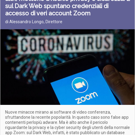
sul Dark Web spuntano credenziali di
accesso di veri account Zoom
di Alessandro Longo, Direttore
Nuove minacce mirano ai software di video conferenza,
sfruttandone la recente popolarità. In questo caso sono false app
contenenti perlopiù adware. Ma è alto anche il pericolo
riguardante la privacy e la cyber security degli utenti della normale
app Zoom: sul Dark Web, infatti, è stato pubblicato un database