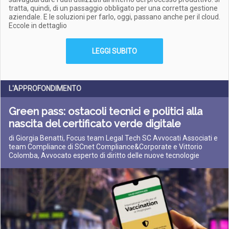
tratta, quindi, di un passaggio obbligato per una corretta gestione
aziendale. E le soluzioni per farlo, oggi, passano anche per il cloud.
Eccole in dettaglio
LEGGI SUBITO
L'APPROFONDIMENTO
Green pass: ostacoli tecnici e politici alla
nascita del certificato verde digitale
di Giorgia Benatti, Focus team Legal Tech SC Avvocati Associati e
team Compliance di SCnet Compliance&Corporate e Vittorio
Colomba, Avvocato esperto di diritto delle nuove tecnologie