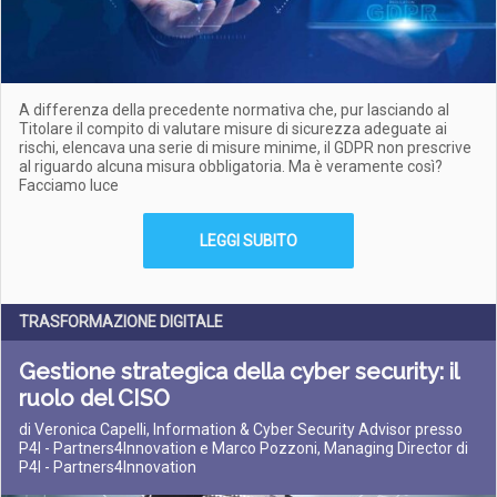
A differenza della precedente normativa che, pur lasciando al
Titolare il compito di valutare misure di sicurezza adeguate ai
rischi, elencava una serie di misure minime, il GDPR non prescrive
al riguardo alcuna misura obbligatoria. Ma è veramente così?
Facciamo luce
LEGGI SUBITO
TRASFORMAZIONE DIGITALE
Gestione strategica della cyber security: il
ruolo del CISO
di Veronica Capelli, Information & Cyber Security Advisor presso
P4I - Partners4Innovation e Marco Pozzoni, Managing Director di
P4I - Partners4Innovation