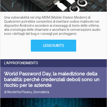
Una vulnerabilità nel chip MSM (Mobile Station Modem) di
Qualcomm potrebbe consentire di iniettare codice malevolo nei
dispositivi Android e accedere ai messaggi di testo delle vittime,
alla cronologia delle chiamate e ascoltare le conversazioni audio:
ecco i dettagli del bug e i consigli per proteggersi
LEGGI SUBITO
L'APPROFONDIMENTO
World Password Day, la maledizione della
banalità: perché credenziali deboli sono un
rischio per le aziende
di Nicoletta Pisanu, Giornalista