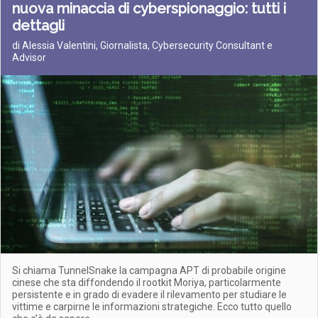
nuova minaccia di cyberspionaggio: tutti i
dettagli
di Alessia Valentini, Giornalista, Cybersecurity Consultant e
Advisor
Si chiama TunnelSnake la campagna APT di probabile origine
cinese che sta diffondendo il rootkit Moriya, particolarmente
persistente e in grado di evadere il rilevamento per studiare le
vittime e carpirne le informazioni strategiche. Ecco tutto quello