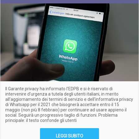
Il Garante privacy ha informato l'EDPB e si è riservato di
intervenire d'urgenza a tutela degli utenti italiani, in merito
all’aggiornamento dei termini di servizio e dell'informativa privacy
di Whatsapp per il 2021 che bisognerà accettare entro il 15
maggio (non più 8 febbraio) per continuare ad usare appieno il
social. Seguirà un progressivo taglio di funzioni. Problema
principale: il testo confonde gli utenti
LEGGI SUBITO