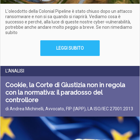
L'oleodotto della Colonial Pipeline è stato chiuso dopo un attacco
ransomware e non si sa quando si riaprirà. Vediamo cosa è
successo e perché, alla luce di queste nostre cyber-vulnerabilità,
potrebbe anche andare molto peggio a breve. Se non rimediamo
subito
LEGGI SUBITO
L'ANALISI
Cookie, la Corte di Giustizia non in regola
con la normativa: il paradosso del
controllore
di Andrea Michinelli, Avvocato, FIP (IAPP), LA ISO/IEC 27001:2013