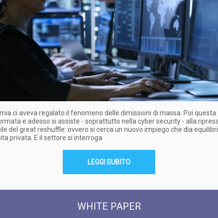
ia ci aveva regalato il fenomeno delle dimissioni di massa. Poi questa
ormata e adesso si assiste - soprattutto nella cyber security - alla ripresa
ile del great reshuffle: ovvero si cerca un nuovo impiego che dia equilibri
ita privata. E il settore si interroga
LEGGI SUBITO
WHITE PAPER