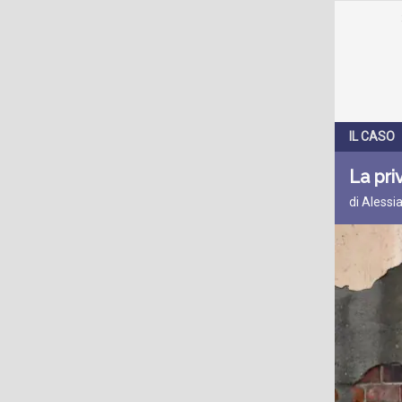
IL CASO
La pri
di Alessi