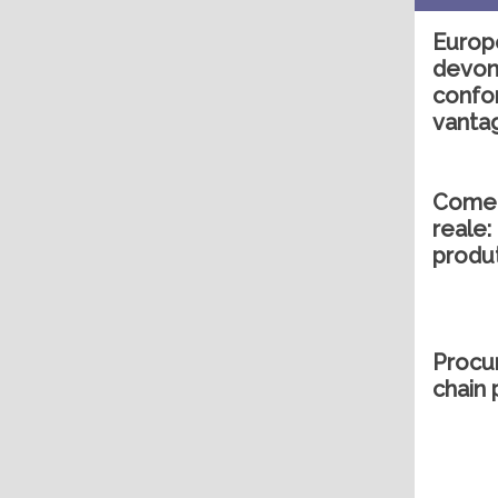
Europe
devon
confo
vanta
Come l
reale: 
produt
Procu
chain 