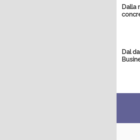
Dalla 
concre
Dal da
Busine