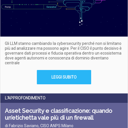
Gli LLM stanno cambiando la cybersecurity perché non si limitano
più ad analizzare ma possono agire. Per il CISO il punto decisivo è
governare dati processi e fiducia operativa dentro un ecosistema
dove agenti autonomi e conoscenza di dominio diventano
centrale
LEGGI SUBITO
L'APPROFONDIMENTO
Asset Security e classificazione: quando
un’etichetta vale più di un firewall
di Fabrizio Saviano, CISO ANPS Milano