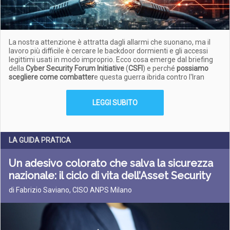
La nostra attenzione è attratta dagli allarmi che suonano, ma il
lavoro più difficile è cercare le backdoor dormienti e gli accessi
legittimi usati in modo improprio. Ecco cosa emerge dal briefing
della
Cyber Security Forum Initiative
(
CSFI
) e perché
possiamo
scegliere come combatter
e questa guerra ibrida contro l'Iran
LEGGI SUBITO
LA GUIDA PRATICA
Un adesivo colorato che salva la sicurezza
nazionale: il ciclo di vita dell’Asset Security
di Fabrizio Saviano, CISO ANPS Milano