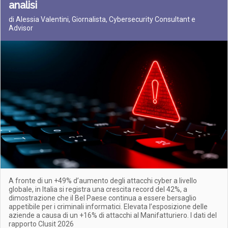
analisi
di Alessia Valentini, Giornalista, Cybersecurity Consultant e
Advisor
A fronte di un +49% d’aumento degli attacchi cyber a livello
globale, in Italia si registra una crescita record del 42%, a
dimostrazione che il Bel Paese continua a essere bersaglio
appetibile per i criminali informatici. Elevata l’esposizione delle
aziende a causa di un +16% di attacchi al Manifatturiero. I dati del
rapporto Clusit 2026