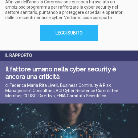
Al'inizio dell'anno la Commissione europea ha svelato un
ambizioso programma per rafforzare la cyber security nel
settore sanitario, puntando a proteggere ospedali e operatori
dalle crescenti minacce cyber. Vediamo cosa comporta
LEGGI SUBITO
IL RAPPORTO
Il fattore umano nella cyber security è
ancora una criticità
di Federica Maria Rita Livelli, Business Continuity & Risk
Management Consultant, BCI Cyber Resilience Committee
Member, CLUSIT Direttivo, ENIA Comitato Scientifico