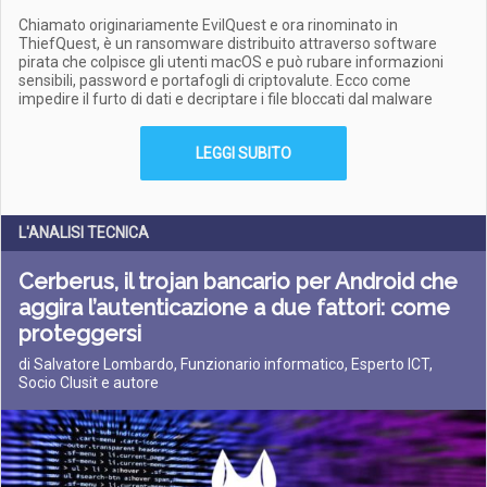
Chiamato originariamente EvilQuest e ora rinominato in
ThiefQuest, è un ransomware distribuito attraverso software
pirata che colpisce gli utenti macOS e può rubare informazioni
sensibili, password e portafogli di criptovalute. Ecco come
impedire il furto di dati e decriptare i file bloccati dal malware
LEGGI SUBITO
L'ANALISI TECNICA
Cerberus, il trojan bancario per Android che
aggira l’autenticazione a due fattori: come
proteggersi
di Salvatore Lombardo, Funzionario informatico, Esperto ICT,
Socio Clusit e autore