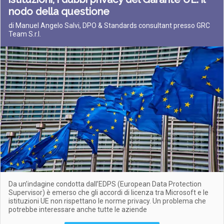
nodo della questione
di Manuel Angelo Salvi, DPO & Standards consultant presso GRC
Team S.r.l.
Da un’indagine condotta dall’EDPS (European Data Protection
Supervisor) è emerso che gli accordi di licenza tra Microsoft e le
istituzioni UE non rispettano le norme privacy. Un problema che
potrebbe interessare anche tutte le aziende