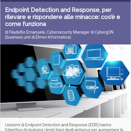
Endpoint Detection and Response, per
rilevare e rispondere alle minacce: cos’è e
come funziona
di Filadelfio Emanuele, Cybersecurity Manager di CybergON
(business unit di Elmec Informatica)
I sistemi di Endpoint Detection and Response (EDR) hanno
l’obiettivo di risolvere i limiti tipici degli antivirus per aumentare la