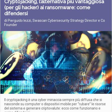
Cryptojacking, l’alternativa più vantaggiosa
(per gli hacker) ai ransomware: come
difendersi
di Pierguido Iezzi, Swascan Cybersecurity Strategy Director e Co
Founder
Il cryptojacking è una cyber minaccia sempre più diffusa che si
nasconde su computer o dispositivi mobile per “rubare” le risorse
del sistema e generare criptovalute: ecco come funzionano e