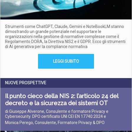
Strumenti come ChatGPT, Claude, Gemini e NoteBookLM stanno
dimostrando un grande potenziale nel supportare le
organizzazioni nella gestione di normative complesse come il
Regolamento DORA, la Direttiva NIS2 e il GDPR. Ecco gli strumenti
di AI generativa per la compliance normativa
LEGGI SUBITO
NUOVE PROSPETTIVE
Il punto cieco della NIS 2: l’articolo 24 del
decreto e la sicurezza dei sistemi OT
di Giuseppe Alverone, Consulente e formatore Privacy e
Cybersecurity. DPO certificato UNI CEI EN 17740:2024 e
Monica Perego, Consulente, Formatore Privacy & DPO