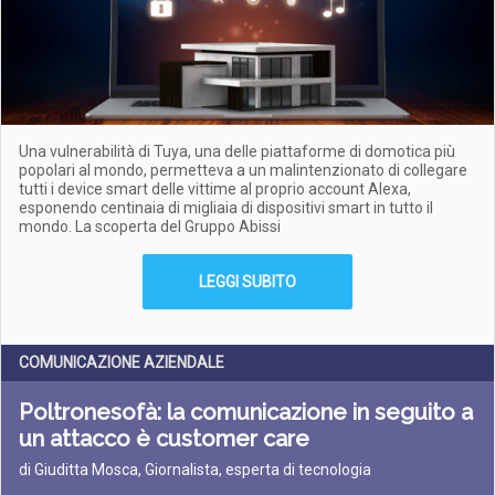
Una vulnerabilità di Tuya, una delle piattaforme di domotica più
popolari al mondo, permetteva a un malintenzionato di collegare
tutti i device smart delle vittime al proprio account Alexa,
esponendo centinaia di migliaia di dispositivi smart in tutto il
mondo. La scoperta del Gruppo Abissi
LEGGI SUBITO
COMUNICAZIONE AZIENDALE
Poltronesofà: la comunicazione in seguito a
un attacco è customer care
di Giuditta Mosca, Giornalista, esperta di tecnologia