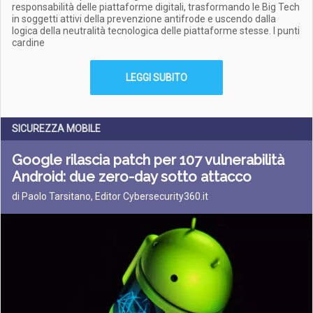
responsabilità delle piattaforme digitali, trasformando le Big Tech
in soggetti attivi della prevenzione antifrode e uscendo dalla
logica della neutralità tecnologica delle piattaforme stesse. I punti
cardine
LEGGI SUBITO
SICUREZZA MOBILE
Google rilascia patch per 107 vulnerabilità
Android: due zero-day sotto attacco
di Paolo Tarsitano, Editor Cybersecurity360.it