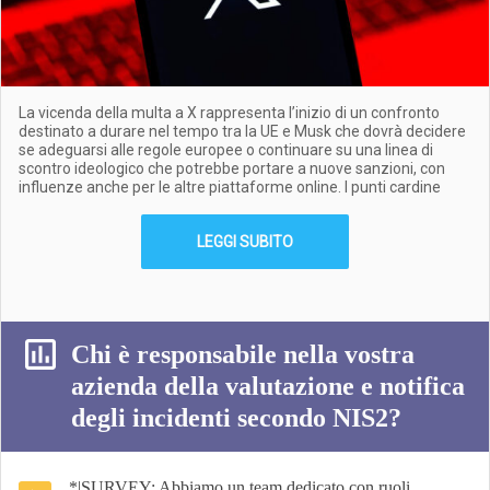
La vicenda della multa a X rappresenta l’inizio di un confronto
destinato a durare nel tempo tra la UE e Musk che dovrà decidere
se adeguarsi alle regole europee o continuare su una linea di
scontro ideologico che potrebbe portare a nuove sanzioni, con
influenze anche per le altre piattaforme online. I punti cardine
LEGGI SUBITO
Chi è responsabile nella vostra
azienda della valutazione e notifica
degli incidenti secondo NIS2?
*|SURVEY: Abbiamo un team dedicato con ruoli