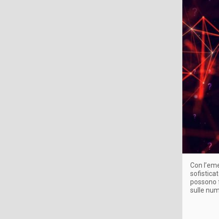
Con l’eme
sofistica
possono f
sulle nu