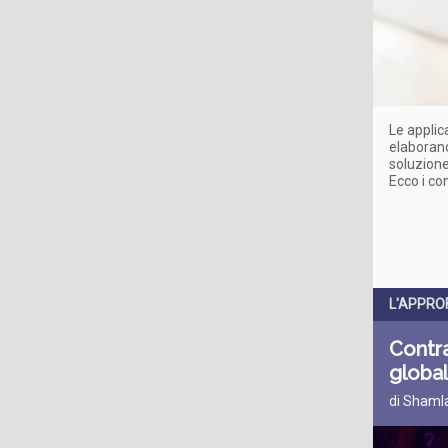
Le applic
elaborano
soluzione
Ecco i con
L'APPRO
Contra
global
di Shamla