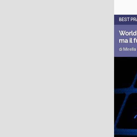
BEST PR
World 
ma il 
di Mirella