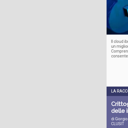
Il cloud 
un miglio
Comprende
consente d
LA RAC
Critto
delle i
di Giorgi
CLUSIT