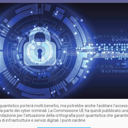
o quantistico porterà molti benefici, ma potrebbe anche facilitare l’access
 da parte dei cyber criminali. La Commissione UE ha quindi pubblicato un
azione per l’attuazione della crittografia post-quantistica che garanti
di infrastrutture e servizi digitali. I punti cardine