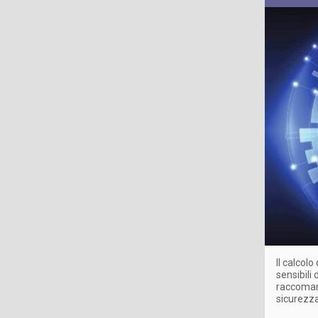
Il calcol
sensibili
raccomand
sicurezza 