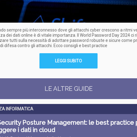
do sempre più interconnesso dove gli attacchi cyber crescono a ritmi ver
zza dei dati online è di vitale importanza. Il World Password Day 2024 ci r
zzare tutti sulla necessità di adottare password robuste e sicure come p
di difesa contro gli attacchi. Ecco consigli e best practice
LEGGI SUBITO
LE ALTRE GUIDE
ZA INFORMATICA
Security Posture Management: le best practice 
gere i dati in cloud