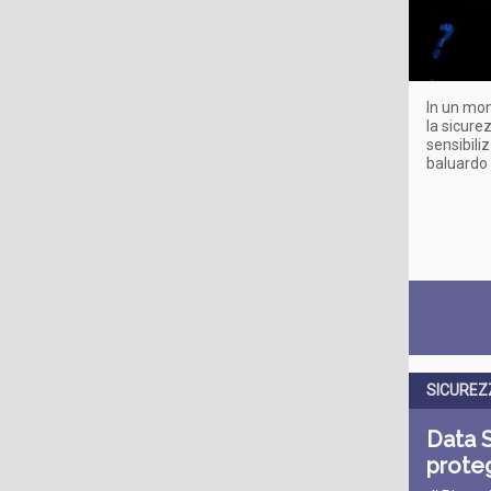
In un mon
la sicure
sensibili
baluardo 
SICUREZ
Data 
proteg