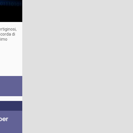
tiginosi,
icorda di
rimo
per