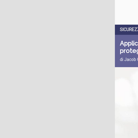
SICUREZ
Applic
prote
di Jacob