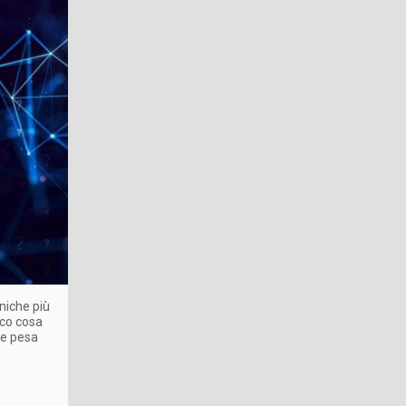
niche più
cco cosa
he pesa