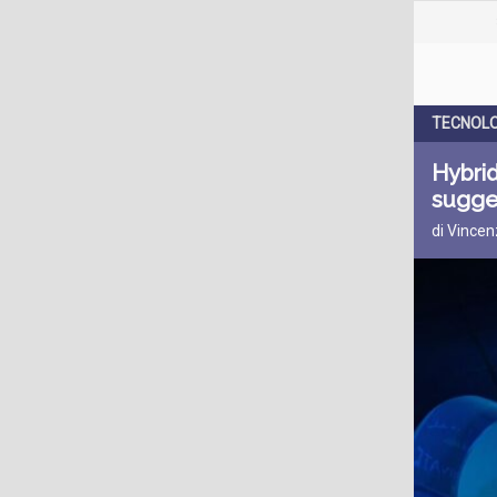
TECNOLO
Hybrid
sugge
di Vincen