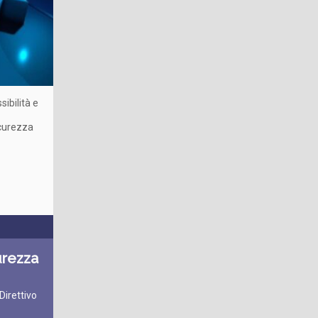
sibilità e
icurezza
urezza
Direttivo