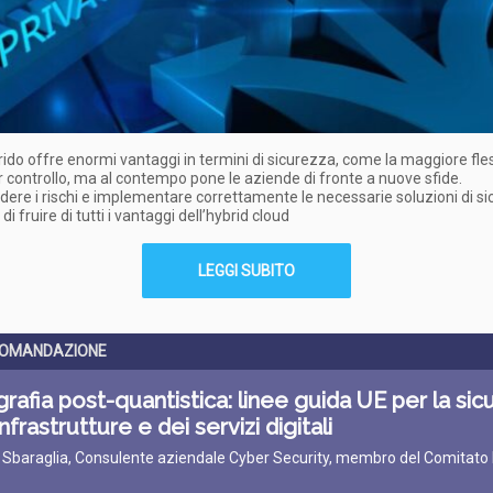
ibrido offre enormi vantaggi in termini di sicurezza, come la maggiore fles
r controllo, ma al contempo pone le aziende di fronte a nuove sfide.
re i rischi e implementare correttamente le necessarie soluzioni di s
i fruire di tutti i vantaggi dell’hybrid cloud
LEGGI SUBITO
COMANDAZIONE
grafia post-quantistica: linee guida UE per la sic
nfrastrutture e dei servizi digitali
o Sbaraglia, Consulente aziendale Cyber Security, membro del Comitato 