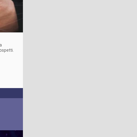
a
ospetti.