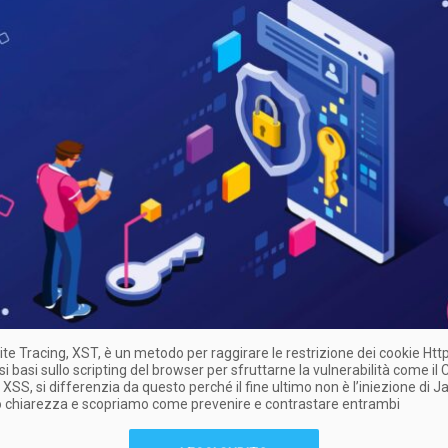
Site Tracing, XST, è un metodo per raggirare le restrizione dei cookie Htt
i basi sullo scripting del browser per sfruttarne la vulnerabilità come il 
, XSS, si differenzia da questo perché il fine ultimo non è l’iniezione di J
 chiarezza e scopriamo come prevenire e contrastare entrambi