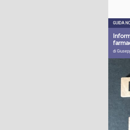
GUIDA N
Inform
farmac
di Giusep