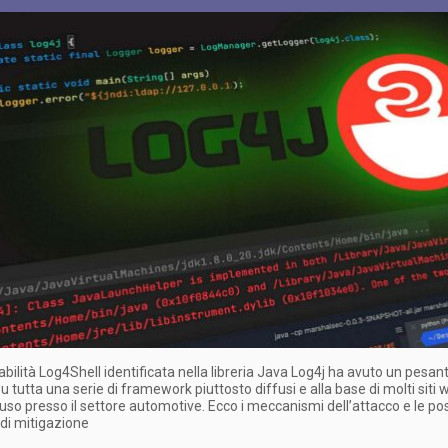
abilità Log4Shell identificata nella libreria Java Log4j ha avuto un pesan
u tutta una serie di framework piuttosto diffusi e alla base di molti siti 
n uso presso il settore automotive. Ecco i meccanismi dell’attacco e le pos
 di mitigazione