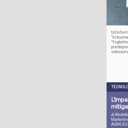
Un’inform
“in buona
“foglietto
predispor
videosor
TECNOLO
L’impa
mitiga
di Abdel
Marketin
ASRG EU