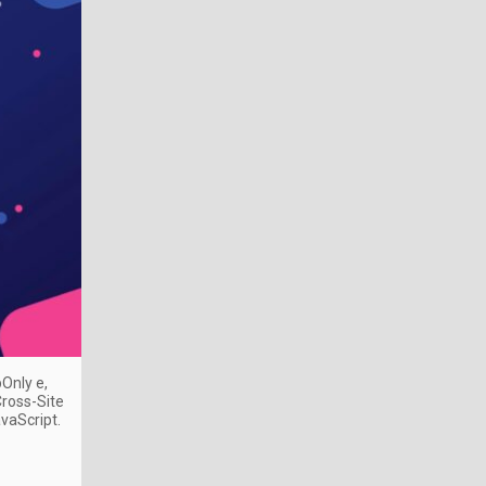
pOnly e,
Cross-Site
avaScript.