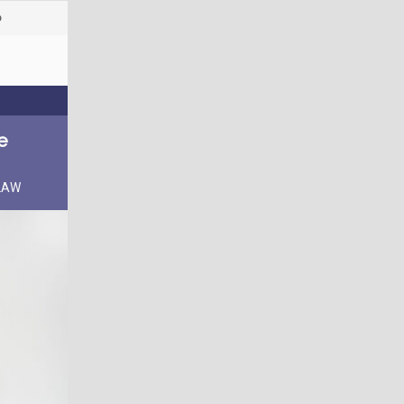
o
e
 LAW