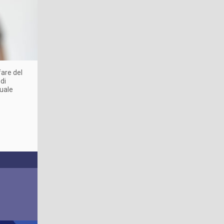
fare del
di
quale