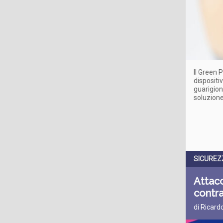
Il Green 
dispositi
guarigion
soluzione 
SICUREZ
Attacc
contra
di Ricard