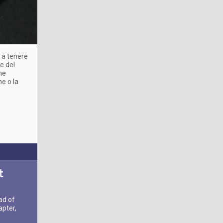
e a tenere
ne del
ome
e o la
t
ad of
pter,