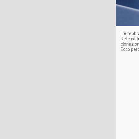
L’8 febbr
Rete isti
clonazion
Ecco perc