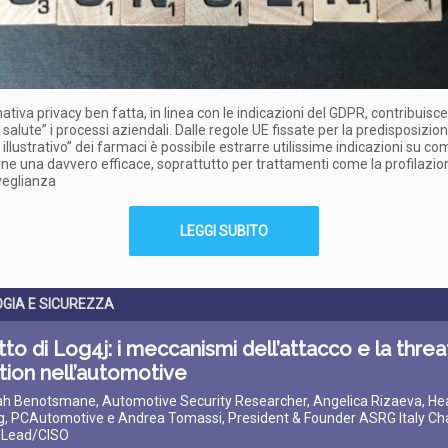
ativa privacy ben fatta, in linea con le indicazioni del GDPR, contribuisc
 salute” i processi aziendali. Dalle regole UE fissate per la predisposizio
 illustrativo” dei farmaci è possibile estrarre utilissime indicazioni su c
ne una davvero efficace, soprattutto per trattamenti come la profilazion
veglianza
LEGGI SUBITO
GIA E SICUREZZA
tto di Log4j: i meccanismi dell’attacco e la threa
tion nell’automotive
lah Benotsmane, Automotive Security Researcher, Angelica Rizaeva, He
g, PCAutomotive e Andrea Tomassi, President & Founder ASRG Italy Cha
 Lead/CISO