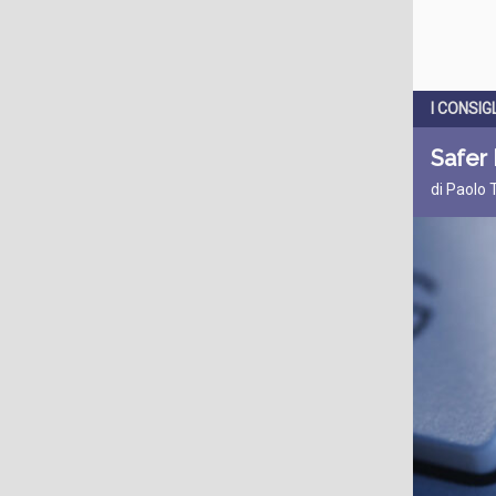
I CONSIGL
Safer 
di Paolo 