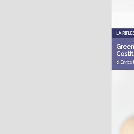
LA RIFLE
Green 
Costi
di Enrico