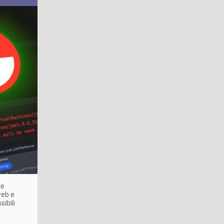
te
web e
sibili