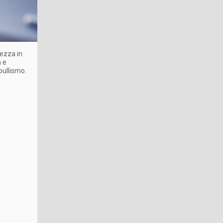
rezza in
à e
bullismo.