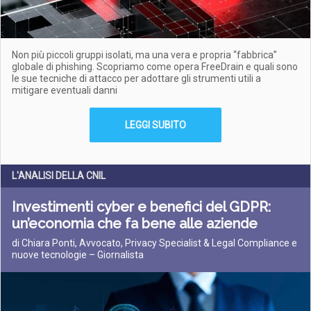
Non più piccoli gruppi isolati, ma una vera e propria “fabbrica”
globale di phishing. Scopriamo come opera FreeDrain e quali sono
le sue tecniche di attacco per adottare gli strumenti utili a
mitigare eventuali danni
LEGGI SUBITO
L'ANALISI DELLA CNIL
Investimenti cyber e benefici del GDPR:
un’economia che fa bene alle aziende
di Chiara Ponti, Avvocato, Privacy Specialist & Legal Compliance e
nuove tecnologie – Giornalista