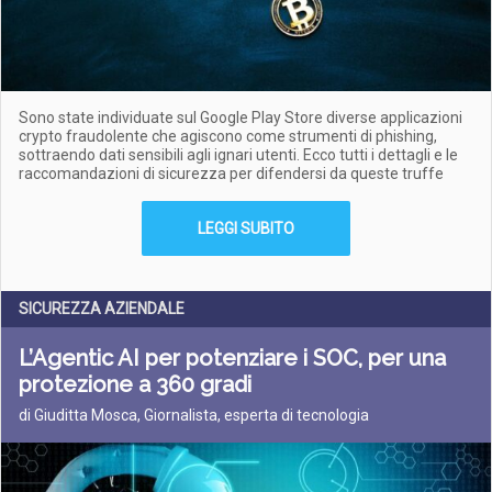
Sono state individuate sul Google Play Store diverse applicazioni
crypto fraudolente che agiscono come strumenti di phishing,
sottraendo dati sensibili agli ignari utenti. Ecco tutti i dettagli e le
raccomandazioni di sicurezza per difendersi da queste truffe
LEGGI SUBITO
SICUREZZA AZIENDALE
L’Agentic AI per potenziare i SOC, per una
protezione a 360 gradi
di Giuditta Mosca, Giornalista, esperta di tecnologia