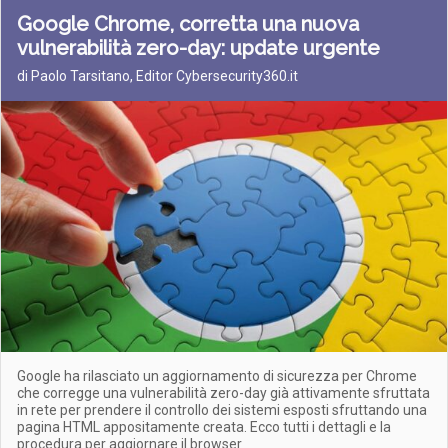
Google Chrome, corretta una nuova
vulnerabilità zero-day: update urgente
di Paolo Tarsitano, Editor Cybersecurity360.it
Google ha rilasciato un aggiornamento di sicurezza per Chrome
che corregge una vulnerabilità zero-day già attivamente sfruttata
in rete per prendere il controllo dei sistemi esposti sfruttando una
pagina HTML appositamente creata. Ecco tutti i dettagli e la
procedura per aggiornare il browser