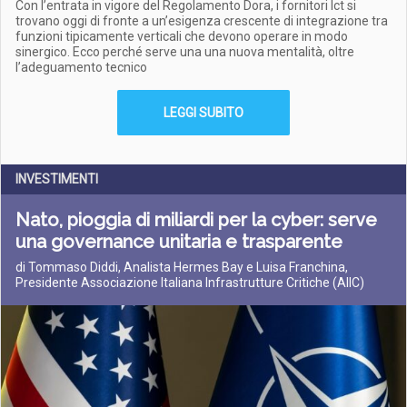
Con l’entrata in vigore del Regolamento Dora, i fornitori Ict si
trovano oggi di fronte a un’esigenza crescente di integrazione tra
funzioni tipicamente verticali che devono operare in modo
sinergico. Ecco perché serve una una nuova mentalità, oltre
l’adeguamento tecnico
LEGGI SUBITO
INVESTIMENTI
Nato, pioggia di miliardi per la cyber: serve
una governance unitaria e trasparente
di Tommaso Diddi, Analista Hermes Bay e Luisa Franchina,
Presidente Associazione Italiana Infrastrutture Critiche (AIIC)