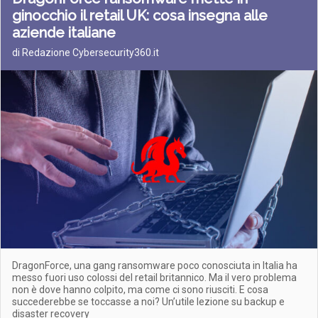
ginocchio il retail UK: cosa insegna alle
aziende italiane
di Redazione Cybersecurity360.it
DragonForce, una gang ransomware poco conosciuta in Italia ha
messo fuori uso colossi del retail britannico. Ma il vero problema
non è dove hanno colpito, ma come ci sono riusciti. E cosa
succederebbe se toccasse a noi? Un’utile lezione su backup e
disaster recovery