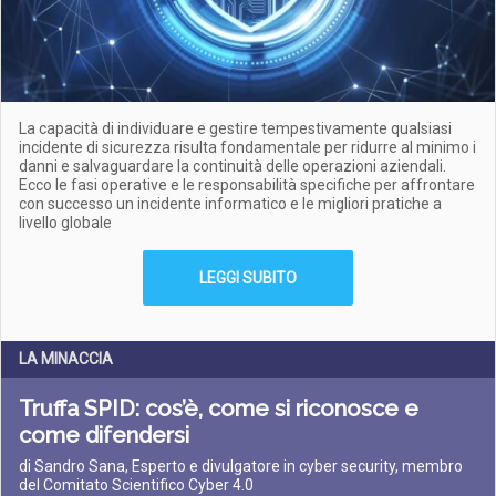
La capacità di individuare e gestire tempestivamente qualsiasi
incidente di sicurezza risulta fondamentale per ridurre al minimo i
danni e salvaguardare la continuità delle operazioni aziendali.
Ecco le fasi operative e le responsabilità specifiche per affrontare
con successo un incidente informatico e le migliori pratiche a
livello globale
LEGGI SUBITO
LA MINACCIA
Truffa SPID: cos’è, come si riconosce e
come difendersi
di Sandro Sana, Esperto e divulgatore in cyber security, membro
del Comitato Scientifico Cyber 4.0