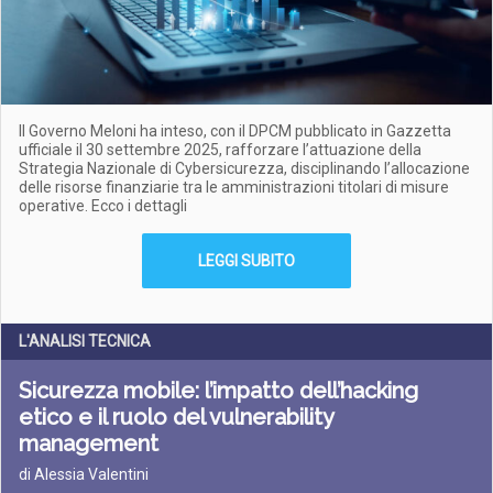
Il Governo Meloni ha inteso, con il DPCM pubblicato in Gazzetta
ufficiale il 30 settembre 2025, rafforzare l’attuazione della
Strategia Nazionale di Cybersicurezza, disciplinando l’allocazione
delle risorse finanziarie tra le amministrazioni titolari di misure
operative. Ecco i dettagli
LEGGI SUBITO
L'ANALISI TECNICA
Sicurezza mobile: l’impatto dell’hacking
etico e il ruolo del vulnerability
management
di Alessia Valentini