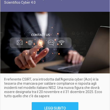
Scientifico Cyber 4.0
Il referente CSIRT, ora introdotta dall'Agenzia cyber (Acn) è la
tessera che mancava per saldare compliance e risposta agli
incidenti nel modello italiano NIS2. Una nuova figura che dovrà
essere designata tra il 20 novembre e il 31 dicembre 2025. Ecco
tutto quello che c’è da sapere
LEGGI SUBITO