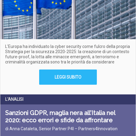
L'Europa ha individuato la cyber security come fulcro della propria
Strategia per la sicurezza 2020-2025: la creazione di un contesto
future-proof, la lotta alle minacce emergenti, a terrorismo e
criminalità organizzata sono tra le priorità da considerare
LEGGI SUBITO
L'ANALISI
Sanzioni GDPR, maglia nera all’Italia nel
2020: ecco errori e sfide da affrontare
di Anna Cataleta, Senior Partner P4I – Partners4Innovation