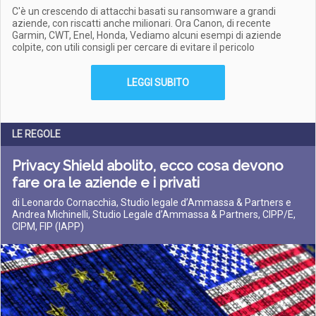
C'è un crescendo di attacchi basati su ransomware a grandi
aziende, con riscatti anche milionari. Ora Canon, di recente
Garmin, CWT, Enel, Honda, Vediamo alcuni esempi di aziende
colpite, con utili consigli per cercare di evitare il pericolo
LEGGI SUBITO
LE REGOLE
Privacy Shield abolito, ecco cosa devono
fare ora le aziende e i privati
di Leonardo Cornacchia, Studio legale d’Ammassa & Partners e
Andrea Michinelli, Studio Legale d’Ammassa & Partners, CIPP/E,
CIPM, FIP (IAPP)