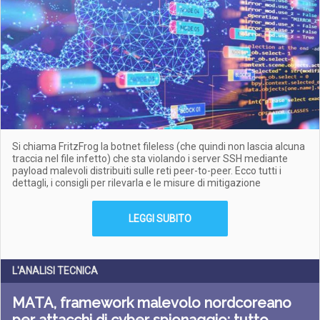
Si chiama FritzFrog la botnet fileless (che quindi non lascia alcuna
traccia nel file infetto) che sta violando i server SSH mediante
payload malevoli distribuiti sulle reti peer-to-peer. Ecco tutti i
dettagli, i consigli per rilevarla e le misure di mitigazione
LEGGI SUBITO
L'ANALISI TECNICA
MATA, framework malevolo nordcoreano