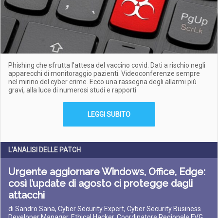
Phishing che sfrutta l'attesa del vaccino covid. Dati a rischio negli
apparecchi di monitoraggio pazienti. Videoconferenze sempre
nel mirino del cyber crime. Ecco una rassegna degli allarmi più
gravi, alla luce di numerosi studi e rapporti
LEGGI SUBITO
L'ANALISI DELLE PATCH
Urgente aggiornare Windows, Office, Edge:
così l’update di agosto ci protegge dagli
attacchi
di Sandro Sana, Cyber Security Expert, Cyber Security Business
Developer Manager, Ethical Hacker, Coordinatore Regionale FVG