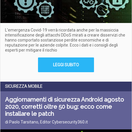
L’emergenza Covid-19 verrà ricordata anche per la massiccia
intensificazione degli attacchi DDoS mirati a creare disservizi che
hanno comportato sostanziose perdite economiche e di
reputazione per le aziende colpite. Ecco i dati e i consigli degli
esperti per mitigare il rischio
LEGGI SUBITO
SICUREZZA MOBILE
Aggiornamenti di sicurezza Android agosto
2020, corretti oltre 50 bug: ecco come
installare le patch
di Paolo Tarsitano, Editor Cybersecurity360.it