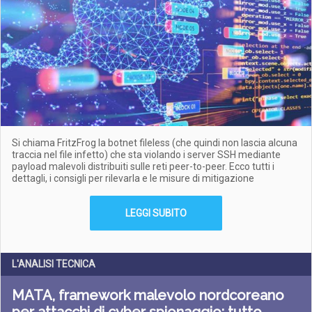
Si chiama FritzFrog la botnet fileless (che quindi non lascia alcuna
traccia nel file infetto) che sta violando i server SSH mediante
payload malevoli distribuiti sulle reti peer-to-peer. Ecco tutti i
dettagli, i consigli per rilevarla e le misure di mitigazione
LEGGI SUBITO
L'ANALISI TECNICA
MATA, framework malevolo nordcoreano