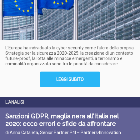
L'Europa ha individuato la cyber security come fulcro della propria
Strategia per la sicurezza 2020-2025: la creazione di un contesto
future-proof, la lotta alle minacce emergenti, a terrorismo e
criminalità organizzata sono tra le priorità da considerare
LEGGI SUBITO
L'ANALISI
Sanzioni GDPR, maglia nera all’Italia nel
2020: ecco errori e sfide da affrontare
di Anna Cataleta, Senior Partner P4I – Partners4Innovation