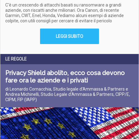
C'è un crescendo di attacchi basati su ransomware a grandi
aziende, con riscatti anche milionari. Ora Canon, di recente
Garmin, CWT, Enel, Honda, Vediamo alcuni esempi di aziende
colpite, con utili consigli per cercare di evitare il pericolo
LEGGI SUBITO
LE REGOLE
Privacy Shield abolito, ecco cosa devono
fare ora le aziende e i privati
di Leonardo Cornacchia, Studio legale d’Ammassa & Partners e
Andrea Michinelli, Studio Legale d’Ammassa & Partners, CIPP/E,
CIPM, FIP (IAPP)