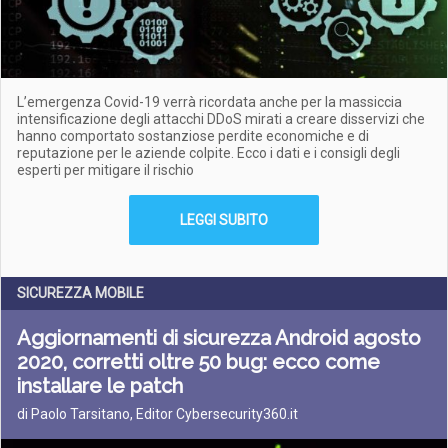
L’emergenza Covid-19 verrà ricordata anche per la massiccia
intensificazione degli attacchi DDoS mirati a creare disservizi che
hanno comportato sostanziose perdite economiche e di
reputazione per le aziende colpite. Ecco i dati e i consigli degli
esperti per mitigare il rischio
LEGGI SUBITO
SICUREZZA MOBILE
Aggiornamenti di sicurezza Android agosto
2020, corretti oltre 50 bug: ecco come
installare le patch
di Paolo Tarsitano, Editor Cybersecurity360.it