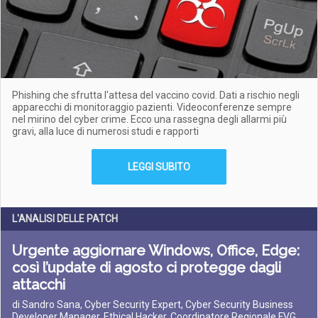
Phishing che sfrutta l'attesa del vaccino covid. Dati a rischio negli
apparecchi di monitoraggio pazienti. Videoconferenze sempre
nel mirino del cyber crime. Ecco una rassegna degli allarmi più
gravi, alla luce di numerosi studi e rapporti
LEGGI SUBITO
L'ANALISI DELLE PATCH
Urgente aggiornare Windows, Office, Edge:
così l’update di agosto ci protegge dagli
attacchi
di Sandro Sana, Cyber Security Expert, Cyber Security Business
Developer Manager, Ethical Hacker, Coordinatore Regionale FVG